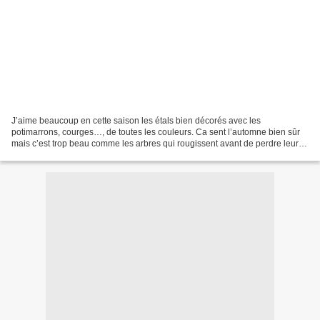
J’aime beaucoup en cette saison les étals bien décorés avec les
potimarrons, courges…, de toutes les couleurs. Ca sent l’automne bien sûr
mais c’est trop beau comme les arbres qui rougissent avant de perdre leur
manteau, par contre je déteste l’hiver,...