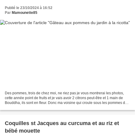
Publié le 23/10/2024 à 16:52
Par
Mamounette85
Des pommes, trois de chez moi, ne riez pas je vous montrerai les photos,
cette année point de fruits et je vais avoir 2 citrons peut-être et 1 main de
Bouddha, ils sont en fleur. Donc ma voisine qui croule sous les pommes dont
ses pommiers ont 20 ans,...
Coquilles st Jacques au curcuma et au riz et
bébé mouette