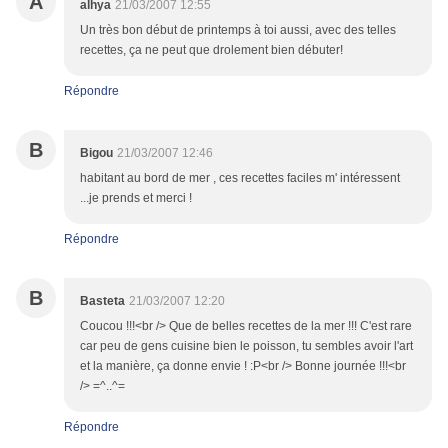
A
alhya
21/03/2007 12:55
Un très bon début de printemps à toi aussi, avec des telles
recettes, ça ne peut que drolement bien débuter!
Répondre
B
Bigou
21/03/2007 12:46
habitant au bord de mer , ces recettes faciles m' intéressent
...je prends et merci !
Répondre
B
Basteta
21/03/2007 12:20
Coucou !!!<br /> Que de belles recettes de la mer !!! C'est rare
car peu de gens cuisine bien le poisson, tu sembles avoir l'art
et la manière, ça donne envie ! :P<br /> Bonne journée !!!<br
/> =^..^=
Répondre