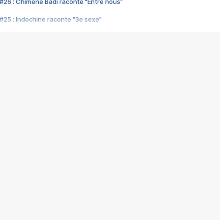
#26 : Chimène Badi raconte "Entre nous"
#25 : Indochine raconte "3e sexe"
#24 : Zaho raconte "C'est chelou"
#23 : Patrick Bruel raconte "Au café des délices"
#22 : Kyo raconte "Le chemin"
#21 : Nolwenn Leroy raconte "Cassé"
#20 : Patrick Hernandez raconte "Born to be alive"
#19 : Lorie raconte "Près de moi"
#18 : Michael Jones raconte "A nos actes manqués" (avec Jean-Jacque
#17 : Khaled raconte "Aïcha"
#16 : Corneille raconte "Parce qu'on vient de loin"
#15 : Indochine raconte "L'aventurier"
14 : Lorie raconte "Sur un air latino"