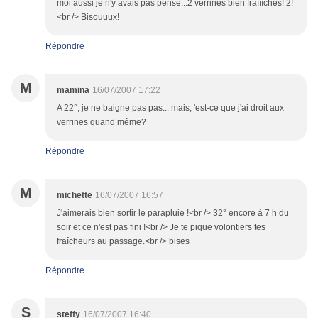
moi aussi je n'y avais pas pensé...2 verrines bien fraîîîches! 2!
<br /> Bisouuux!
Répondre
M
mamina
16/07/2007 17:22
A 22°, je ne baigne pas pas... mais, 'est-ce que j'ai droit aux
verrines quand même?
Répondre
M
michette
16/07/2007 16:57
J'aimerais bien sortir le parapluie !<br /> 32° encore à 7 h du
soir et ce n'est pas fini !<br /> Je te pique volontiers tes
fraîcheurs au passage.<br /> bises
Répondre
S
steffy
16/07/2007 16:40