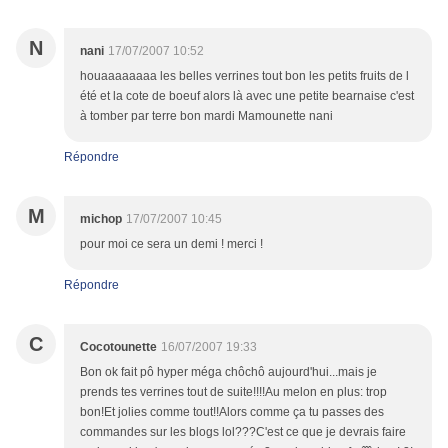
N
nani
17/07/2007 10:52
houaaaaaaaa les belles verrines tout bon les petits fruits de l
été et la cote de boeuf alors là avec une petite bearnaise c'est
à tomber par terre bon mardi Mamounette nani
Répondre
M
michop
17/07/2007 10:45
pour moi ce sera un demi ! merci !
Répondre
C
Cocotounette
16/07/2007 19:33
Bon ok fait pô hyper méga chôchô aujourd'hui...mais je
prends tes verrines tout de suite!!!!Au melon en plus: trop
bon!Et jolies comme tout!!Alors comme ça tu passes des
commandes sur les blogs lol???C'est ce que je devrais faire