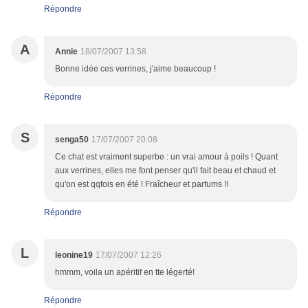
Répondre
A
Annie
18/07/2007 13:58
Bonne idée ces verrines, j'aime beaucoup !
Répondre
S
senga50
17/07/2007 20:08
Ce chat est vraiment superbe : un vrai amour à poils ! Quant
aux verrines, elles me font penser qu'il fait beau et chaud et
qu'on est qqfois en été ! Fraîcheur et parfums !!
Répondre
L
leonine19
17/07/2007 12:26
hmmm, voila un apéritif en tte légerté!
Répondre