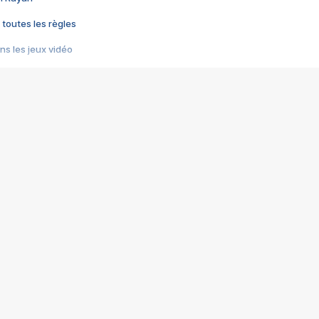
 toutes les règles
s les jeux vidéo
us choquant de Rockstar ? - Le scandale BULLY
e plus moche de Steam
du RÊVE tourne au CAUCHEMAR
pendant 8 heures
it… à tort
umiliés par un jeu vidéo
ire - Final Fantasy 8
ti un empire - Age of Empires
story DOFUS
tard, il crée l'un des pires jeux de tous les temps, MindsEye.