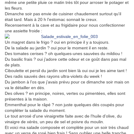
même une petite pluie ce matin très tôt pour arroser le potager et
les fleurs.
Dimanche soir pas envie de cuisiner chaudement surtout qu'il
était tard. Mais à 20 h l'estomac sonnait le creux.
Recensement à la cave et au frigidaire pour nous confectionner
une assiette froide :
Un magret dans le frigo ? oui en principe il y a toujours.
De la salade au jardin ? oui pour le moment il en reste.
Des tomates cerises ? oh quelques-unes sauvées du mildiou !
Du basilic frais ? oui j'adore cette odeur et ce goût dans pas mal
de plats.
Ciboulette et persil du jardin sont bien là oui oui je les aime tant !
Des radis sauvés des rayons ultra-violets du week !
Du jambon à l'os que j'avais prévu pour ce dimanche soir mais on
va le détailler en dés.
Des olives ? en principe, noires, vertes ou pimentées, elles sont
présentes à la maison.
Emmenthal pour le râpé ? non juste quelques dés coupés pour
compléter la salade du moment.
Le tout arrosé d'une vinaigrette faite avec de l'huile d'olive, du
vinaigre de xérès, un peu de sel et poivre du moulin.
Et voici ma salade composée et complète pour un soir très chaud
avec un verre de rosé bien frais ! Sans oublier une belle tranche