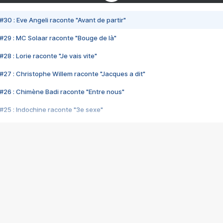
#30 : Eve Angeli raconte "Avant de partir"
#29 : MC Solaar raconte "Bouge de là"
28 : Lorie raconte "Je vais vite"
#27 : Christophe Willem raconte "Jacques a dit"
#26 : Chimène Badi raconte "Entre nous"
#25 : Indochine raconte "3e sexe"
#24 : Zaho raconte "C'est chelou"
#23 : Patrick Bruel raconte "Au café des délices"
#22 : Kyo raconte "Le chemin"
#21 : Nolwenn Leroy raconte "Cassé"
#20 : Patrick Hernandez raconte "Born to be alive"
#19 : Lorie raconte "Près de moi"