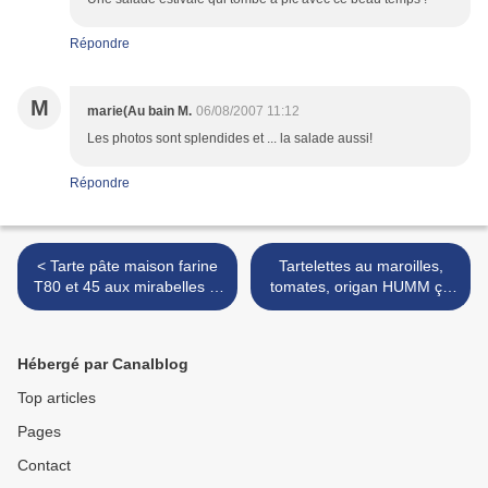
Répondre
M
marie(Au bain M.
06/08/2007 11:12
Les photos sont splendides et ... la salade aussi!
Répondre
< Tarte pâte maison farine
Tartelettes au maroilles,
T80 et 45 aux mirabelles et
tomates, origan HUMM ça
aux fraises du jardin
sent bon ! Entrée et apéro
on y go ! >
Hébergé par Canalblog
Top articles
Pages
Contact