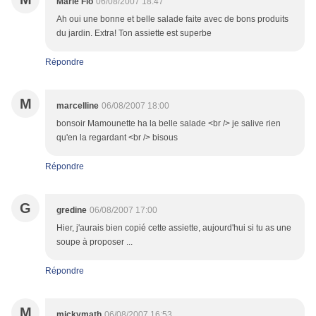
Marie Flo
06/08/2007 18:47
Ah oui une bonne et belle salade faite avec de bons produits
du jardin. Extra! Ton assiette est superbe
Répondre
M
marcelline
06/08/2007 18:00
bonsoir Mamounette ha la belle salade <br /> je salive rien
qu'en la regardant <br /> bisous
Répondre
G
gredine
06/08/2007 17:00
Hier, j'aurais bien copié cette assiette, aujourd'hui si tu as une
soupe à proposer ...
Répondre
M
mickymath
06/08/2007 16:53