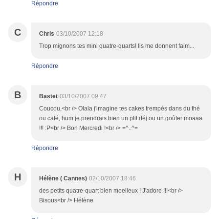
Répondre
C
Chris
03/10/2007 12:18
Trop mignons tes mini quatre-quarts! Ils me donnent faim...
Répondre
B
Bastet
03/10/2007 09:47
Coucou,<br /> Olala j'imagine tes cakes trempés dans du thé
ou café, hum je prendrais bien un ptit déj ou un goûter moaaa
!!! :P<br /> Bon Mercredi !<br /> =^..^=
Répondre
H
Hélène ( Cannes)
02/10/2007 18:46
des petits quatre-quart bien moelleux ! J'adore !!!<br />
Bisous<br /> Hélène