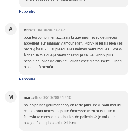
Répondre
A
Annick
04/10/2007 02:03
pour tes compliments......sais tu que mes neveux et nièces
appellent leur maman"Mamounette"....<br /> je ferais bien ces
petits gâteaux....j'ai presque les mêmes petits moules....<br />
à chaque fois que je viens chez toi,je salive...<br /> plus
besoin de livres de cuisine....allons chez Mamounette....<br />
bisous.....à bientôt....
Répondre
M
marcelline
03/10/2007 17:10
ha les petites gourmandes y en reste plus <br /> pour moi<br
/> elles sont belles tes petite étoiles<br /> en plus facile a
faire<br /> caresse a tes boules de poile<br /> je vois que tu
as ajouté des photos<br /> bisou