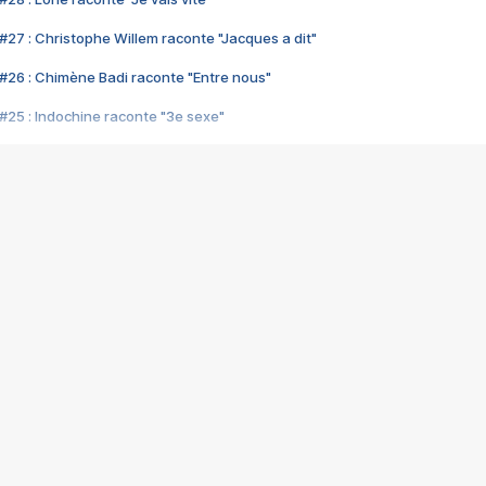
#27 : Christophe Willem raconte "Jacques a dit"
#26 : Chimène Badi raconte "Entre nous"
#25 : Indochine raconte "3e sexe"
#24 : Zaho raconte "C'est chelou"
#23 : Patrick Bruel raconte "Au café des délices"
#22 : Kyo raconte "Le chemin"
#21 : Nolwenn Leroy raconte "Cassé"
#20 : Patrick Hernandez raconte "Born to be alive"
#19 : Lorie raconte "Près de moi"
#18 : Michael Jones raconte "A nos actes manqués" (avec Jean-Jacque
#17 : Khaled raconte "Aïcha"
#16 : Corneille raconte "Parce qu'on vient de loin"