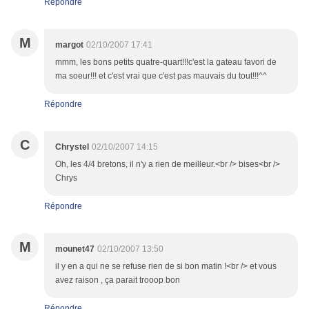
Répondre
M
margot
02/10/2007 17:41
mmm, les bons petits quatre-quart!!!c'est la gateau favori de
ma soeur!!! et c'est vrai que c'est pas mauvais du tout!!!^^
Répondre
C
Chrystel
02/10/2007 14:15
Oh, les 4/4 bretons, il n'y a rien de meilleur.<br /> bises<br />
Chrys
Répondre
M
mounet47
02/10/2007 13:50
il y en a qui ne se refuse rien de si bon matin !<br /> et vous
avez raison , ça parait trooop bon
Répondre