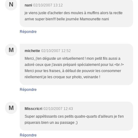
N
nani
02/10/2007 13:12
je viens juste d'acheter des moules à muffins alors ta rectte
arrive super bien!!! belle journée Mamounette nani
Répondre
M
michette
02/10/2007 12:52
Merci, j'en déguste un virtuellement ! mon petit fils aussi a
adoré ceux que j'avais préparé spécialement pour lui.<br />
Merci pour tes fraises, à défaut de pouvoir les consommer
réellement je les croque sur photo, veinarde !
Répondre
M
Misscricri
02/10/2007 12:43
Super appétissants ces petits quatre-quarts d'ailleurs je t'en
piquerais bien un au passage ;)
Répondre