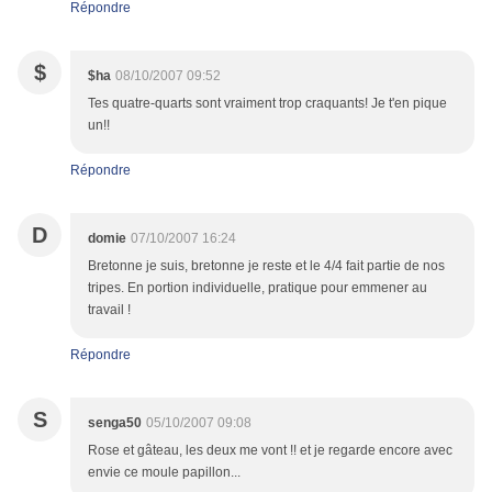
Répondre
$
$ha
08/10/2007 09:52
Tes quatre-quarts sont vraiment trop craquants! Je t'en pique
un!!
Répondre
D
domie
07/10/2007 16:24
Bretonne je suis, bretonne je reste et le 4/4 fait partie de nos
tripes. En portion individuelle, pratique pour emmener au
travail !
Répondre
S
senga50
05/10/2007 09:08
Rose et gâteau, les deux me vont !! et je regarde encore avec
envie ce moule papillon...