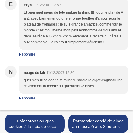
E
Eryn
11/12/2007 12:57
Et bien quel menu de fête malgré la rhino !!! Tout me plaît de A
à Z, avec bien entendu une énorme bouffée d'amour pour le
plateau de fromages ( je suis grande amatrice, comme tout le
monde chez moi, même mon petit bonhomme de trois ans et
demi se régale ! ).<br /> <br /> Vivement la recette du gâteau
aux pommes qui a l'air tout simplement délicieux !
Répondre
N
nuage de lait
11/12/2007 12:36
quel menu!! ca donne faim<br /> j'adore le gigot d'agneau<br
/> vivement la recette du gâteau<br /> bises
Répondre
< Macarons ou gros
Parmentier cerclé de dinde
cookies à la noix de coco et
au massalé aux 2 purées et
vanillés
aux tomates séchées >