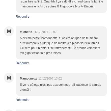
repas très raffiné. Ouahhh !! ça a dû être chaud dans la famille
mamounete la fin de soirée !! J'rigoooole !<br /> Bisous,
Répondre
M
michette
11/12/2007 13:07
Alors ma petite Mamounette, tu as été obligée de te mettre
aux fourneaux plutôt que de mettre les pieds sous la table !
Ce sera pour bientôt tu te rattraperas!!!! Je prends volontiers
ton gigot et ton foie gras !bises
Répondre
M
Mamounette
11/12/2007 13:02
Eryn le gâteau n'est pas aux pommes lolll patience tu sauras
bientôt !
Répondre