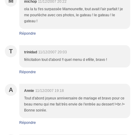
M
michop
11/12/2007 20:22
ola la tu t'es surpassée Mamounette, tout avait l'air parfait ! je
me pourlèche avec ces photos, le gateau ! le gateau ! le
gateau !
Répondre
T
trinidad
11/12/2007 20:03
félicitation tout d'abord !! quel menu d efête, bravo !
Répondre
A
Annie
11/12/2007 19:18
Tout d'abord joyeux anniversaire de mariage et bravo pour ce
beau menu qui me fait très envie de l'entrée au dessert !<br />
Bonne soirée.
Répondre