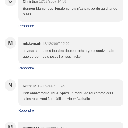
C
Christian
12/12/2007 14:58
Bonjour Mamonette. Finalement tu n'as pas perdu au change.
bises
Répondre
M
mickymath
12/12/2007 12:02
je vous souhaite à tous les deux un très joyeux anniversaire!!
que de bonnes choses!! biiises micky
Répondre
N
Nathalie
12/12/2007 11:45
Bon anniversaire!<br /> Après un menu de roi comme celui
si,les resto vont faire faillites.<br /> Nathalie
Répondre
M