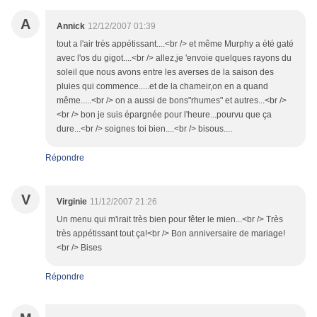
A
Annick
12/12/2007 01:39
tout a l'air très appétissant....<br /> et même Murphy a été gaté
avec l'os du gigot....<br /> allez,je 'envoie quelques rayons du
soleil que nous avons entre les averses de la saison des
pluies qui commence.....et de la chameir,on en a quand
même.....<br /> on a aussi de bons"rhumes" et autres...<br />
<br /> bon je suis épargnée pour l'heure...pourvu que ça
dure...<br /> soignes toi bien....<br /> bisous....
Répondre
V
Virginie
11/12/2007 21:26
Un menu qui m'irait très bien pour fêter le mien...<br /> Très
très appétissant tout ça!<br /> Bon anniversaire de mariage!
<br /> Bises
Répondre