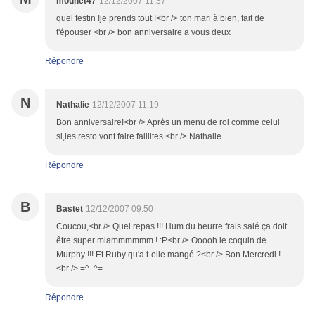
mounet47
12/12/2007 11:37
quel festin !je prends tout !<br /> ton mari à bien, fait de
t'épouser <br /> bon anniversaire a vous deux
Répondre
N
Nathalie
12/12/2007 11:19
Bon anniversaire!<br /> Après un menu de roi comme celui
si,les resto vont faire faillites.<br /> Nathalie
Répondre
B
Bastet
12/12/2007 09:50
Coucou,<br /> Quel repas !!! Hum du beurre frais salé ça doit
être super miammmmmm ! :P<br /> Ooooh le coquin de
Murphy !!! Et Ruby qu'a t-elle mangé ?<br /> Bon Mercredi !
<br /> =^..^=
Répondre