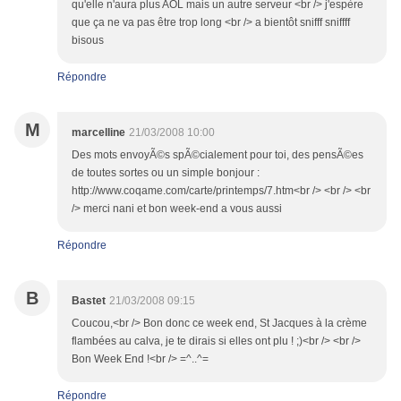
qu'elle n'aura plus AOL mais un autre serveur <br /> j'espère
que ça ne va pas être trop long <br /> a bientôt snifff sniffff
bisous
Répondre
M
marcelline
21/03/2008 10:00
Des mots envoyÃ©s spÃ©cialement pour toi, des pensÃ©es
de toutes sortes ou un simple bonjour :
http://www.coqame.com/carte/printemps/7.htm<br /> <br /> <br
/> merci nani et bon week-end a vous aussi
Répondre
B
Bastet
21/03/2008 09:15
Coucou,<br /> Bon donc ce week end, St Jacques à la crème
flambées au calva, je te dirais si elles ont plu ! ;)<br /> <br />
Bon Week End !<br /> =^..^=
Répondre