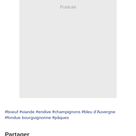
Publicité
#boeuf
#viande
#endive
#champignons
#bleu d'Auvergne
#fondue bourguignonne
#pâques
Partager