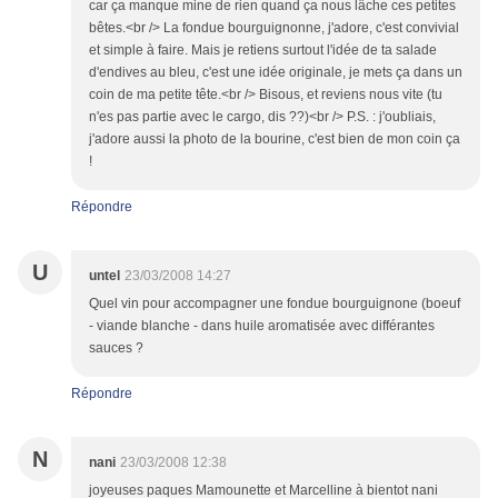
car ça manque mine de rien quand ça nous lâche ces petites
bêtes.<br /> La fondue bourguignonne, j'adore, c'est convivial
et simple à faire. Mais je retiens surtout l'idée de ta salade
d'endives au bleu, c'est une idée originale, je mets ça dans un
coin de ma petite tête.<br /> Bisous, et reviens nous vite (tu
n'es pas partie avec le cargo, dis ??)<br /> P.S. : j'oubliais,
j'adore aussi la photo de la bourine, c'est bien de mon coin ça
!
Répondre
U
untel
23/03/2008 14:27
Quel vin pour accompagner une fondue bourguignone (boeuf
- viande blanche - dans huile aromatisée avec différantes
sauces ?
Répondre
N
nani
23/03/2008 12:38
joyeuses paques Mamounette et Marcelline à bientot nani