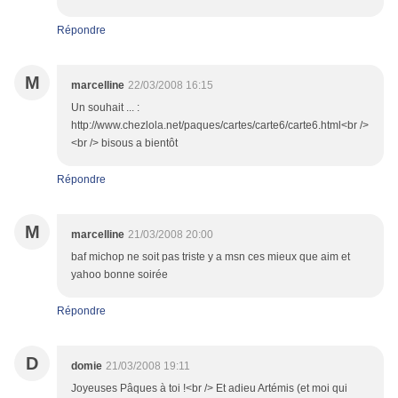
Répondre
M
marcelline
22/03/2008 16:15
Un souhait ... :
http://www.chezlola.net/paques/cartes/carte6/carte6.html<br />
<br /> bisous a bientôt
Répondre
M
marcelline
21/03/2008 20:00
baf michop ne soit pas triste y a msn ces mieux que aim et
yahoo bonne soirée
Répondre
D
domie
21/03/2008 19:11
Joyeuses Pâques à toi !<br /> Et adieu Artémis (et moi qui