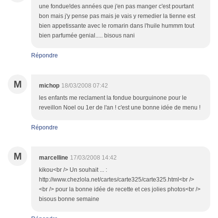
une fondue!des années que j'en pas manger c'est pourtant
bon mais j'y pense pas mais je vais y remedier la tienne est
bien appetissante avec le romarin dans l'huile hummm tout
bien parfumée genial..... bisous nani
Répondre
M
michop
18/03/2008 07:42
les enfants me reclament la fondue bourguinone pour le
reveillon Noel ou 1er de l'an ! c'est une bonne idée de menu !
Répondre
M
marcelline
17/03/2008 14:42
kikou<br /> Un souhait ... :
http://www.chezlola.net/cartes/carte325/carte325.html<br />
<br /> pour la bonne idée de recette et ces jolies photos<br />
bisous bonne semaine