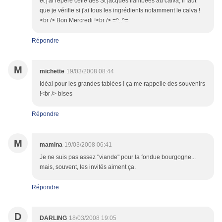
et j'ai repéré celle des St jacques flambées au calva, il faut
que je vérifie si j'ai tous les ingrédients notamment le calva !
<br /> Bon Mercredi !<br /> =^..^=
Répondre
M
michette
19/03/2008 08:44
Idéal pour les grandes tablées ! ça me rappelle des souvenirs
!<br /> bises
Répondre
M
mamina
19/03/2008 06:41
Je ne suis pas assez "viande" pour la fondue bourgogne...
mais, souvent, les invités aiment ça.
Répondre
D
DARLING
18/03/2008 19:05