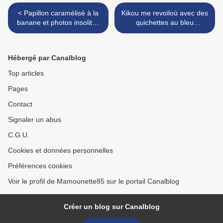
< Papillon caramélisé à la
Kikou me revoiloù avec des
banane et photos insolites
quichettes au bleu
du cargo échoué chez moi
d'Auvergne et à la poire
en Vendée
Conférence >
Hébergé par Canalblog
Top articles
Pages
Contact
Signaler un abus
C.G.U.
Cookies et données personnelles
Préférences cookies
Voir le profil de Mamounette85 sur le portail Canalblog
Créer un blog sur Canalblog