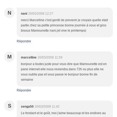
N
nani
20/03/2008 12:27
merci Marcelline c'est gentil de prevenir je croyais quelle etait
partie chez sa petite princesse bonne journée à vous et gros
bisous Mamounette nani,(et vive le printemps)
Répondre
M
marcelline
20/03/2008 11:59
bonjour a toutes juste pour vous dire que Mamounette est en
pane internet elle nous reviendra dans 72h ou plus elle ne
vous oublie pas et vous passe le bonjour bonne fin de
semaine
Répondre
S
senga50
20/03/2008 11:42
Le fondant et le goût, moi j'aime beaucoup et les endives au