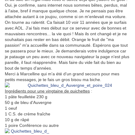
Oui, je confirme, sans internet nous sommes bêtes, perdus, mal
à l'aise, bref il manque quelque chose. Je ne pensais pas être
attachée autant à ce joujou, comme si on m'enlevait ma voiture.
On tourne au ralentit. Ca faisait 10 voir 11 années que je surfais
avec AOL. J'ai fais mes début sur ce serveur avec de bonnes et
mauvaises rencontres... la vie quoi ! Mais ils ont changé et je ne
souhaitais pas rester en bas débit. Orange le fruit de "ma
passion" m'a accueillie dans sa communauté. Espérons que tout
se passera pour le mieux. Je demanderais votre indulgence car
je patauge un peu avec ce nouveau navigateur la page n'est plus
pareille, il faut réapprendre. Mais faire du vide fait du bien au
bout de temps d'années.
Merci à Marcelline qui m'a été d'un grand secours pour mes
petits messages, je te fais un gros bisou ma biche.
Ingrédients pour une vingtaine de quichettes
:
1 pâte feuilletée 230 g
50 g de bleu d'Auvergne
1 oeuf
1 C.S. de crème fraîche
10 g de râpé
1 poire Conférence ou autre