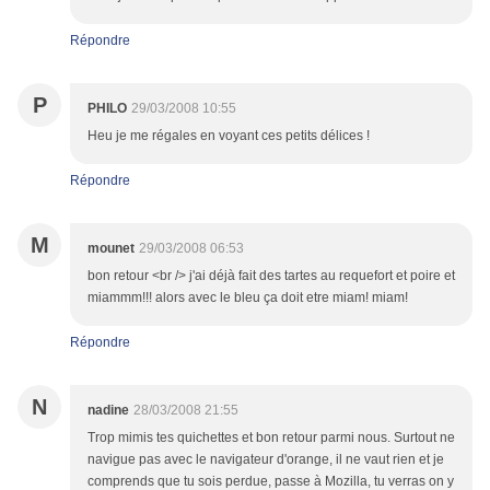
Répondre
P
PHILO
29/03/2008 10:55
Heu je me régales en voyant ces petits délices !
Répondre
M
mounet
29/03/2008 06:53
bon retour <br /> j'ai déjà fait des tartes au requefort et poire et
miammm!!! alors avec le bleu ça doit etre miam! miam!
Répondre
N
nadine
28/03/2008 21:55
Trop mimis tes quichettes et bon retour parmi nous. Surtout ne
navigue pas avec le navigateur d'orange, il ne vaut rien et je
comprends que tu sois perdue, passe à Mozilla, tu verras on y