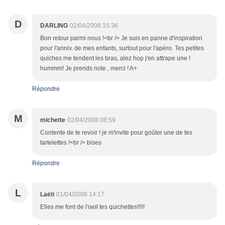
D
DARLING
02/04/2008 15:36
Bon retour parmi nous !<br /> Je suis en panne d'inspiration
pour l'anniv. de mes enfants, surtout pour l'apéro. Tes petites
quiches me tendent les bras, alez hop j'en attrape une !
hummm! Je prends note , merci ! A+
Répondre
M
michette
02/04/2008 08:59
Contente de te revoir ! je m'invite pour goûter une de tes
tartelettes !<br /> bises
Répondre
L
Laëti
01/04/2008 14:17
Elles me font de l'oeil tes quichettes!!!!!