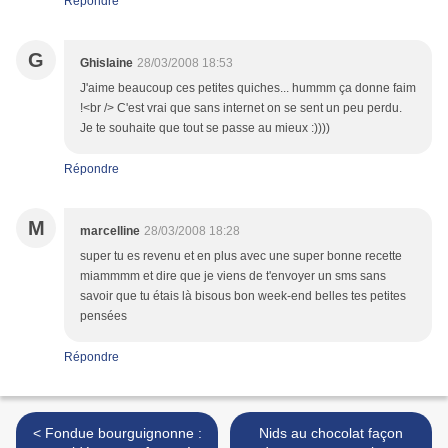
Répondre
G
Ghislaine
28/03/2008 18:53
J'aime beaucoup ces petites quiches... hummm ça donne faim
!<br /> C'est vrai que sans internet on se sent un peu perdu.
Je te souhaite que tout se passe au mieux :))))
Répondre
M
marcelline
28/03/2008 18:28
super tu es revenu et en plus avec une super bonne recette
miammmm et dire que je viens de t'envoyer un sms sans
savoir que tu étais là bisous bon week-end belles tes petites
pensées
Répondre
< Fondue bourguignonne :
Nids au chocolat façon