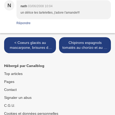
N
nath
03/06/2008 10:04
un délice tes tartelettes, j'adore l'amande!!!
Répondre
< Coeurs glacés au
Chipirons espagnols
mascarpone, brisures de
tomatés au chorizo et au riz
chocolat sans sorbetière
>
Hébergé par Canalblog
Top articles
Pages
Contact
Signaler un abus
C.G.U.
Cookies et données personnelles