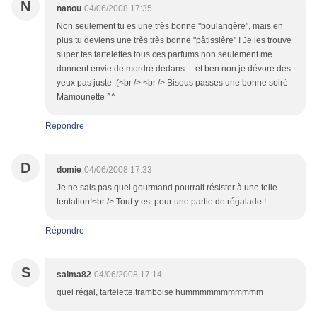
N
nanou
04/06/2008 17:35
Non seulement tu es une très bonne "boulangère", mais en
plus tu deviens une très très bonne "pâtissière" ! Je les trouve
super tes tartelettes tous ces parfums non seulement me
donnent envie de mordre dedans.... et ben non je dévore des
yeux pas juste :(<br /> <br /> Bisous passes une bonne soiré
Mamounette ^^
Répondre
D
domie
04/06/2008 17:33
Je ne sais pas quel gourmand pourrait résister à une telle
tentation!<br /> Tout y est pour une partie de régalade !
Répondre
S
salma82
04/06/2008 17:14
quel régal, tartelette framboise hummmmmmmmmmm