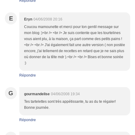
Répondre
E
Eryn
04/06/2008 20:16
Coucou mamounette et merci pour ton gentil message sur
mon blog :)<br /> <br /> Je suis contente que les tourtelines
vous aient plu, à la maison, ça part comme des petits pains !
<br /> <br /> J'ai également fait une autre version ( non postée
encore, j'ai tellement de recettes en retard que je ne sais plus
où donner de la tête mdr ).<br /> <br /> Bises et bonne soirée
:)
Répondre
G
gourmandelise
04/06/2008 19:34
Tes tartelettes sont très appétissante, tu as du te régaler!
Bonne journée.
Répondre