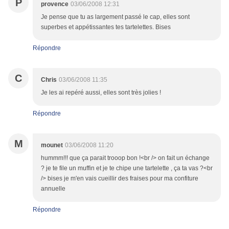
P
provence
03/06/2008 12:31
Je pense que tu as largement passé le cap, elles sont
superbes et appétissantes tes tartelettes. Bises
Répondre
C
Chris
03/06/2008 11:35
Je les ai repéré aussi, elles sont très jolies !
Répondre
M
mounet
03/06/2008 11:20
hummm!!! que ça parait trooop bon !<br /> on fait un échange
? je te file un muffin et je te chipe une tartelette , ça ta vas ?<br
/> bises je m'en vais cueillir des fraises pour ma confiture
annuelle
Répondre