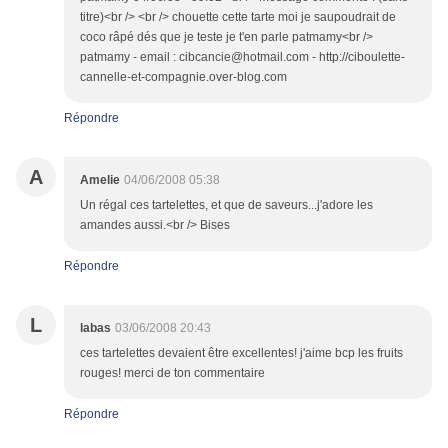
titre)<br /> <br /> chouette cette tarte moi je saupoudrait de
coco râpé dés que je teste je t'en parle patmamy<br />
patmamy - email : cibcancie@hotmail.com - http://ciboulette-
cannelle-et-compagnie.over-blog.com
Répondre
A
Amelie
04/06/2008 05:38
Un régal ces tartelettes, et que de saveurs...j'adore les
amandes aussi.<br /> Bises
Répondre
L
labas
03/06/2008 20:43
ces tartelettes devaient être excellentes! j'aime bcp les fruits
rouges! merci de ton commentaire
Répondre