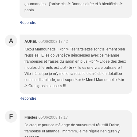
gourmandes... j'arrive.<br /> Bonne soirée et à bientôt<br />
paola
Répondre
A
AUREL
05/06/2008 17:42
Kikou Mamounette !! <br /> Tes tartelettes sont tellement bien
réussies!! Elles doivent être délicieuses avec ce mélange
framboises et fraises du jardin en plus !<br /> L'idée des deux
moules différents est top! <br /> Tu es une vraie pâtissière !
Vite il faut que je m'y mette, ta recette est très bien détaillée
comme d'habitude, c'est super!<br /> Merci Mamounette !<br
/> Gros gros bisoussss !!!
Répondre
F
Frijoles
05/06/2008 17:17
Je craque pour ce mélange de sauveurs si réussi!! Fraise,
framboise et amande...mhmmm, je me régale rien qu'en y