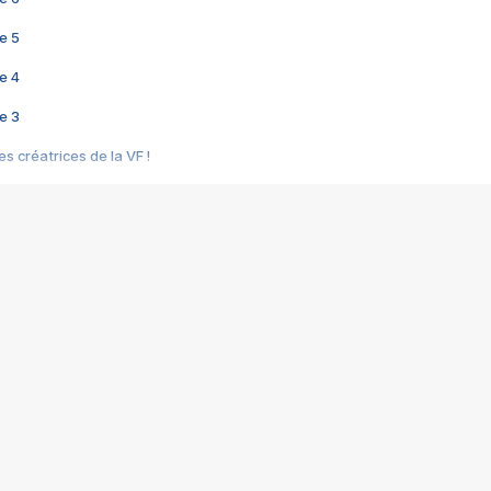
e 5
e 4
e 3
s créatrices de la VF !
e 2
e 1
e Mektoub My Love arrive enfin ! Rencontre avec Shaïn Boumedine et Sal
i : après Toni en famille
elle réalise le bouleversant Dites lui que je l'aime
ais ! Rencontre autour de Vie privée de Rebecca Zlotowski
 de Marguerite, Grave... Rencontre avec Ella Rumpf
 Les Rêveurs, un film intime sur la santé mentale