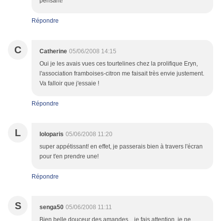
pensant!
Répondre
C
Catherine
05/06/2008 14:15
Oui je les avais vues ces tourtelines chez la prolifique Eryn,
l'association framboises-citron me faisait très envie justement.
Va falloir que j'essaie !
Répondre
L
loloparis
05/06/2008 11:20
super appétissant! en effet, je passerais bien à travers l'écran
pour t'en prendre une!
Répondre
S
senga50
05/06/2008 11:11
Bien belle douceur des amandes... je fais attention, je ne