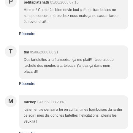
P
petitsplatsnath
05/06/2008 07:15
Hmmm ! Ca me fait bien envie tout ça!! Les framboises ne
sont pes encore mûres chez nous mais ça ne saurait tarder.
Je reviendrai!...
Répondre
T
tini
05/06/2008 06:21
Des tartelettes à la framboise, ça me plait!!il faudrait que
j'achète des moules à tartelettes, j'ai pas ça dans mon
placard!!
Répondre
M
michop
04/06/2008 20:41
justement je pensai à toi en cuillant mes framboises du jardin
ce soir ! mes dis donc tes tartelles ! felicitations ! pleins les
yeux là !