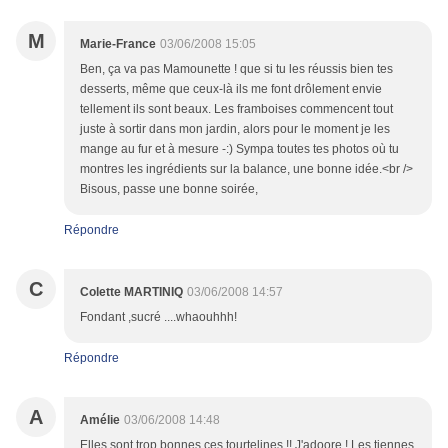
M
Marie-France
03/06/2008 15:05
Ben, ça va pas Mamounette ! que si tu les réussis bien tes
desserts, même que ceux-là ils me font drôlement envie
tellement ils sont beaux. Les framboises commencent tout
juste à sortir dans mon jardin, alors pour le moment je les
mange au fur et à mesure -:) Sympa toutes tes photos où tu
montres les ingrédients sur la balance, une bonne idée.<br />
Bisous, passe une bonne soirée,
Répondre
C
Colette MARTINIQ
03/06/2008 14:57
Fondant ,sucré ....whaouhhh!
Répondre
A
Amélie
03/06/2008 14:48
Elles sont trop bonnes ces tourtelines !! J'adoore ! Les tiennes