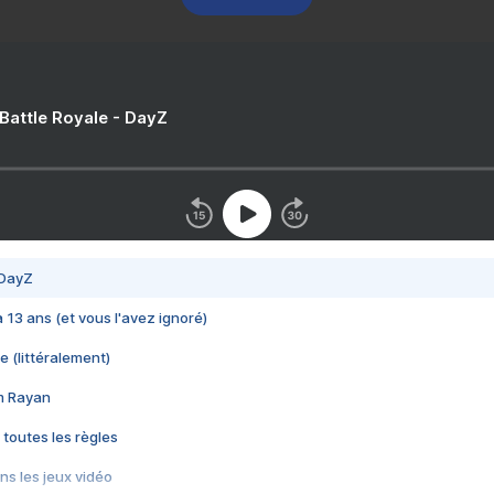
 Battle Royale - DayZ
 DayZ
 a 13 ans (et vous l'avez ignoré)
e (littéralement)
im Rayan
 toutes les règles
s les jeux vidéo