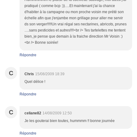
pratiqué ( comme bcp :)).....Et maintenant j'ai la chance
d'habiter à la campagne ou mon proche voisin me prété son
échelle afin que j'enjambe mon grillage pour aller me servir
ds son verger!!!!!Un vrai régal ses nectarines, abricots, prunes
.....sans pesticides et autres!!!!<br /> Tes tartelettes me tentent
bien, je pense que demain à la fraiche direction Mr Voisin :)
<br /> Bonne soirée!
Répondre
C
Chris
15/08/2009 18:39
Quel délice !
Répondre
C
celiane82
14/08/2009 12:50
Je les gouterai bien toutes, hummmm !! bonne journée
Répondre