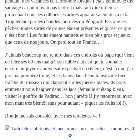
pendant mes vacances en Dordogne lorsque j’étais gamine, je dis
sauvage car on n’avait pas le droit mais faut dire qu’en se
promenant dans les collines les arbres apparaissaient de ça et là…
Trop tentant par les chaudes journées du Périgord. Pas que les
pêches, toutes sortes de prunes étaient présentes et qu’est-ce que
c’était bon ! Les fruits étaient naturels et bien plus gros et juteux
que ceux de nos jours. On perd tout en France… !
J’aimais beaucoup me rendre dans ces endroits où papa (qui vient
de fêter ses 80 ans malgré son faible état et à qui je souhaite
encore un joyeux anniversaire) pêchait en rivière, c’est là que j’ai
pris ma première truite, et les bains dans l’eau translucide bien
fraîche du ruisseau qui clapotait sur les pierres plates. Ils nous
emmenait nous baigner dans les lacs (Jemaille et étang bleu),
visiter le gouffre de Padirac… bon j’arrête là j’y retournerai avec
mon mari très bientôt sans pour autant « piquer les fruits lol !).
Bon je me suis consolée avec mes tartelettes va !