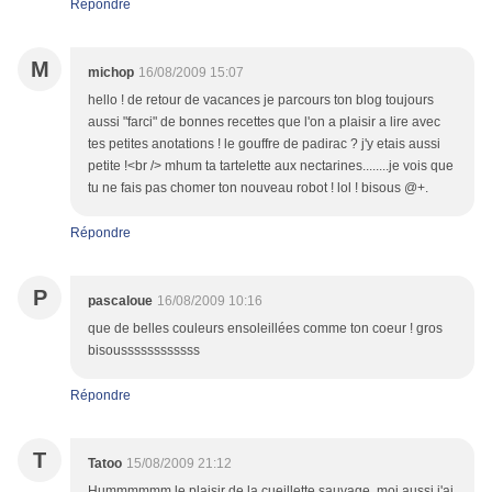
Répondre
M
michop
16/08/2009 15:07
hello ! de retour de vacances je parcours ton blog toujours
aussi "farci" de bonnes recettes que l'on a plaisir a lire avec
tes petites anotations ! le gouffre de padirac ? j'y etais aussi
petite !<br /> mhum ta tartelette aux nectarines........je vois que
tu ne fais pas chomer ton nouveau robot ! lol ! bisous @+.
Répondre
P
pascaloue
16/08/2009 10:16
que de belles couleurs ensoleillées comme ton coeur ! gros
bisoussssssssssss
Répondre
T
Tatoo
15/08/2009 21:12
Hummmmmm le plaisir de la cueillette sauvage, moi aussi j'ai