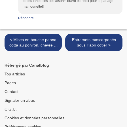
belles tartelettes de saison!!! bravo et merci pour le partage
mamounette!!
Répondre
< Mises en bouche panna
Entremets mascarponés
cotta au poivron, chèvre et
sous l''abri côtier >
tuile au parmesan
Hébergé par Canalblog
Top articles
Pages
Contact
Signaler un abus
C.G.U.
Cookies et données personnelles
Préférences cookies