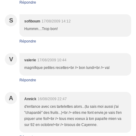
Répondre
S
sofiboum
17/08/2009 14:12
Hummm....Trop bon!
Répondre
V
valerie
17/08/2009 10:44
magnifique petites recettes<br /> bon lundi<br /> val
Répondre
A
Annick
16/08/2009 22:47
d'enfance avec ces tartelettes alors...(tu sais moi aussi j'ai
"chapardé" des fruits...)<br /> elles me font envie,je vais t'en
piquer une !lol!<br /> tous mes voeux à ton papa!le mien va
sur 92 en octobre!<br /> bisous de Cayenne.