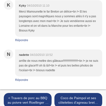
K
Kyky
04/10/2010 11:10
Merci Mamounette le far Breton un délice<br /> Et les
paysages sont magnifiques nous y sommes allés il n'y a pas
longtemps avec mon mari<br /> Je suis vendéenne aussi ex
Lorraine et on vit dans la Manche pour les enfants<br />
Bisous Kyky
Répondre
N
nadette
04/10/2010 10:52
arrête de nous mettre des gâteaux!!!!!!!!!!!!!!!!!!!!!<br /> je ne suis
pas de glace!!!! oh là là!!<br /> et puis les belles photos de
l'océan<br /> bisous nadette
Répondre
< Travers de porc au BBQ
Coco de Paimpol et ses
au poivre vert Roellinger et
côtelettes d’agneau breton