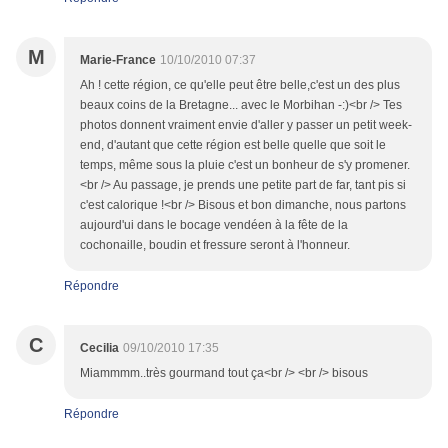
M
Marie-France
10/10/2010 07:37
Ah ! cette région, ce qu'elle peut être belle,c'est un des plus
beaux coins de la Bretagne... avec le Morbihan -:)<br /> Tes
photos donnent vraiment envie d'aller y passer un petit week-
end, d'autant que cette région est belle quelle que soit le
temps, même sous la pluie c'est un bonheur de s'y promener.
<br /> Au passage, je prends une petite part de far, tant pis si
c'est calorique !<br /> Bisous et bon dimanche, nous partons
aujourd'ui dans le bocage vendéen à la fête de la
cochonaille, boudin et fressure seront à l'honneur.
Répondre
C
Cecilia
09/10/2010 17:35
Miammmm..très gourmand tout ça<br /> <br /> bisous
Répondre