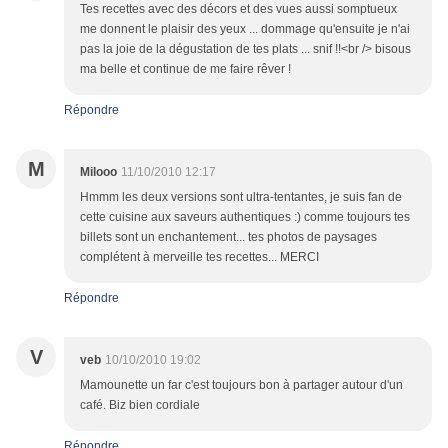
Tes recettes avec des décors et des vues aussi somptueux
me donnent le plaisir des yeux ... dommage qu'ensuite je n'ai
pas la joie de la dégustation de tes plats ... snif !!<br /> bisous
ma belle et continue de me faire rêver !
Répondre
M
Milooo
11/10/2010 12:17
Hmmm les deux versions sont ultra-tentantes, je suis fan de
cette cuisine aux saveurs authentiques :) comme toujours tes
billets sont un enchantement... tes photos de paysages
complétent à merveille tes recettes... MERCI
Répondre
V
veb
10/10/2010 19:02
Mamounette un far c'est toujours bon à partager autour d'un
café. Biz bien cordiale
Répondre