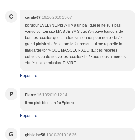
C
carala67
19/10/2010 15:07
boNjour EVELYNE!<br /> il y a un bail que je ne suis pas
venue sur ton site MAIS JE SAIS que j'y trouve toujours de
bonnes recettes que tu adores mitonner pour notre <br />
grand plaisir!<br /> j'adore le far breton qui me rappelle la
flaugarde<br /> QUE MA SOEUR ADORE; des recettes
oubliées ou de nouvelles recettes<br /> que nous aimerons.
<br /> bises amicales. ELVIRE
Répondre
P
Pierre
16/10/2010 12:14
il me plait bien ton far !!pierre
Répondre
G
ghislaine58
13/10/2010 16:26