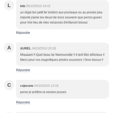
L
lolo
05/10/2010 10:42
un régal ton petit far breton! aux pruneaux ou au prunes peu
importe j'aime les deux! de bons souvenir que perros guirec
pour moi lieu de mes vacances d'enfance! bisous
Répondre
A
AUREL
04/10/2010 20:26
Miaaaam !! Quel beau far Mamounette !! Il doit être délicieux !!
Merci pour ces magnifiques photos souvenirs ! Gros bisous !!
Répondre
C
cojocano
04/10/2010 13:18
perso je prèfère la version prunes
Répondre