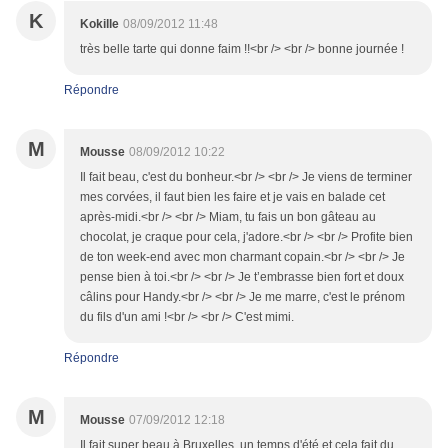
K
Kokille
08/09/2012 11:48
très belle tarte qui donne faim !!<br /> <br /> bonne journée !
Répondre
M
Mousse
08/09/2012 10:22
Il fait beau, c'est du bonheur.<br /> <br /> Je viens de terminer
mes corvées, il faut bien les faire et je vais en balade cet
après-midi.<br /> <br /> Miam, tu fais un bon gâteau au
chocolat, je craque pour cela, j'adore.<br /> <br /> Profite bien
de ton week-end avec mon charmant copain.<br /> <br /> Je
pense bien à toi.<br /> <br /> Je t’embrasse bien fort et doux
câlins pour Handy.<br /> <br /> Je me marre, c'est le prénom
du fils d'un ami !<br /> <br /> C'est mimi.
Répondre
M
Mousse
07/09/2012 12:18
Il fait super beau à Bruxelles, un temps d'été et cela fait du