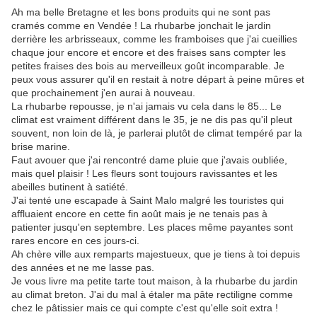
Ah ma belle Bretagne et les bons produits qui ne sont pas
cramés comme en Vendée ! La rhubarbe jonchait le jardin
derrière les arbrisseaux, comme les framboises que j'ai cueillies
chaque jour encore et encore et des fraises sans compter les
petites fraises des bois au merveilleux goût incomparable. Je
peux vous assurer qu'il en restait à notre départ à peine mûres et
que prochainement j'en aurai à nouveau.
La rhubarbe repousse, je n'ai jamais vu cela dans le 85... Le
climat est vraiment différent dans le 35, je ne dis pas qu'il pleut
souvent, non loin de là, je parlerai plutôt de climat tempéré par la
brise marine.
Faut avouer que j'ai rencontré dame pluie que j'avais oubliée,
mais quel plaisir ! Les fleurs sont toujours ravissantes et les
abeilles butinent à satiété.
J'ai tenté une escapade à Saint Malo malgré les touristes qui
affluaient encore en cette fin août mais je ne tenais pas à
patienter jusqu'en septembre. Les places même payantes sont
rares encore en ces jours-ci.
Ah chère ville aux remparts majestueux, que je tiens à toi depuis
des années et ne me lasse pas.
Je vous livre ma petite tarte tout maison, à la rhubarbe du jardin
au climat breton. J'ai du mal à étaler ma pâte rectiligne comme
chez le pâtissier mais ce qui compte c'est qu'elle soit extra !