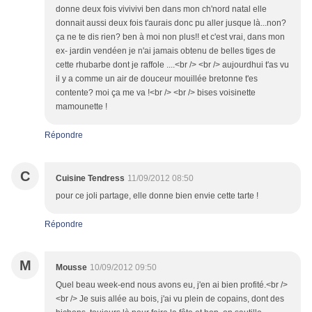
donne deux fois vivivivi ben dans mon ch'nord natal elle
donnait aussi deux fois t'aurais donc pu aller jusque là...non?
ça ne te dis rien? ben à moi non plus!! et c'est vrai, dans mon
ex- jardin vendéen je n'ai jamais obtenu de belles tiges de
cette rhubarbe dont je raffole ....<br /> <br /> aujourdhui t'as vu
il y a comme un air de douceur mouillée bretonne t'es
contente? moi ça me va !<br /> <br /> bises voisinette
mamounette !
Répondre
C
Cuisine Tendress
11/09/2012 08:50
pour ce joli partage, elle donne bien envie cette tarte !
Répondre
M
Mousse
10/09/2012 09:50
Quel beau week-end nous avons eu, j'en ai bien profité.<br />
<br /> Je suis allée au bois, j'ai vu plein de copains, dont des