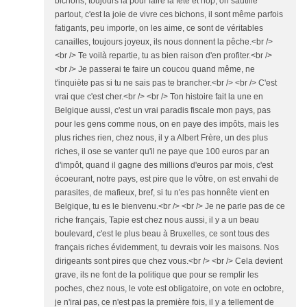
bichons, toujours là pour faire la fête et hop, on sautille
partout, c'est la joie de vivre ces bichons, il sont même parfois
fatigants, peu importe, on les aime, ce sont de véritables
canailles, toujours joyeux, ils nous donnent la pêche.<br />
<br /> Te voilà repartie, tu as bien raison d'en profiter.<br />
<br /> Je passerai te faire un coucou quand même, ne
t'inquiète pas si tu ne sais pas te brancher.<br /> <br /> C'est
vrai que c'est cher.<br /> <br /> Ton histoire fait la une en
Belgique aussi, c'est un vrai paradis fiscale mon pays, pas
pour les gens comme nous, on en paye des impôts, mais les
plus riches rien, chez nous, il y a Albert Frère, un des plus
riches, il ose se vanter qu'il ne paye que 100 euros par an
d'impôt, quand il gagne des millions d'euros par mois, c'est
écoeurant, notre pays, est pire que le vôtre, on est envahi de
parasites, de mafieux, bref, si tu n'es pas honnête vient en
Belgique, tu es le bienvenu.<br /> <br /> Je ne parle pas de ce
riche français, Tapie est chez nous aussi, il y a un beau
boulevard, c'est le plus beau à Bruxelles, ce sont tous des
français riches évidemment, tu devrais voir les maisons. Nos
dirigeants sont pires que chez vous.<br /> <br /> Cela devient
grave, ils ne font de la politique que pour se remplir les
poches, chez nous, le vote est obligatoire, on vote en octobre,
je n'irai pas, ce n'est pas la première fois, il y a tellement de