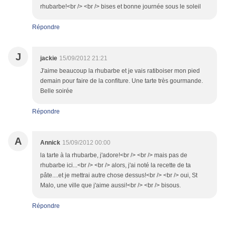
rhubarbe!<br /> <br /> bises et bonne journée sous le soleil
Répondre
J
jackie
15/09/2012 21:21
J'aime beaucoup la rhubarbe et je vais ratiboiser mon pied
demain pour faire de la confiture. Une tarte très gourmande.
Belle soirée
Répondre
A
Annick
15/09/2012 00:00
la tarte à la rhubarbe, j'adore!<br /> <br /> mais pas de
rhubarbe ici...<br /> <br /> alors, j'ai noté la recette de ta
pâte....et je mettrai autre chose dessus!<br /> <br /> oui, St
Malo, une ville que j'aime aussi!<br /> <br /> bisous.
Répondre