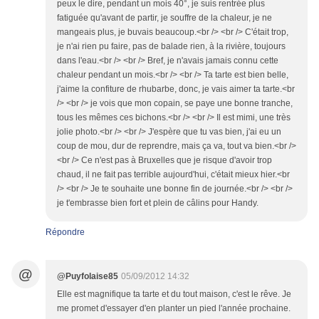
peux le dire, pendant un mois 40°, je suis rentrée plus
fatiguée qu'avant de partir, je souffre de la chaleur, je ne
mangeais plus, je buvais beaucoup.<br /> <br /> C'était trop,
je n'ai rien pu faire, pas de balade rien, à la rivière, toujours
dans l'eau.<br /> <br /> Bref, je n'avais jamais connu cette
chaleur pendant un mois.<br /> <br /> Ta tarte est bien belle,
j'aime la confiture de rhubarbe, donc, je vais aimer ta tarte.<br
/> <br /> je vois que mon copain, se paye une bonne tranche,
tous les mêmes ces bichons.<br /> <br /> Il est mimi, une très
jolie photo.<br /> <br /> J'espère que tu vas bien, j'ai eu un
coup de mou, dur de reprendre, mais ça va, tout va bien.<br />
<br /> Ce n'est pas à Bruxelles que je risque d'avoir trop
chaud, il ne fait pas terrible aujourd'hui, c'était mieux hier.<br
/> <br /> Je te souhaite une bonne fin de journée.<br /> <br />
je t'embrasse bien fort et plein de câlins pour Handy.
Répondre
@
@Puyfolaise85
05/09/2012 14:32
Elle est magnifique ta tarte et du tout maison, c'est le rêve. Je
me promet d'essayer d'en planter un pied l'année prochaine.