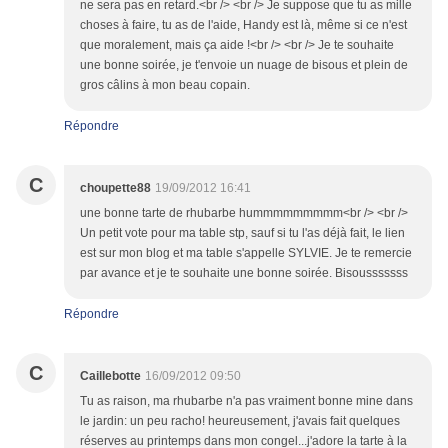
ne sera pas en retard.<br /> <br /> Je suppose que tu as mille
choses à faire, tu as de l'aide, Handy est là, même si ce n'est
que moralement, mais ça aide !<br /> <br /> Je te souhaite
une bonne soirée, je t'envoie un nuage de bisous et plein de
gros câlins à mon beau copain.
Répondre
C
choupette88
19/09/2012 16:41
une bonne tarte de rhubarbe hummmmmmmmm<br /> <br />
Un petit vote pour ma table stp, sauf si tu l'as déjà fait, le lien
est sur mon blog et ma table s'appelle SYLVIE. Je te remercie
par avance et je te souhaite une bonne soirée. Bisousssssss
Répondre
C
Caillebotte
16/09/2012 09:50
Tu as raison, ma rhubarbe n'a pas vraiment bonne mine dans
le jardin: un peu racho! heureusement, j'avais fait quelques
réserves au printemps dans mon congel...j'adore la tarte à la