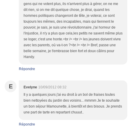
gens qui ne votent plus, ils n'arrivent plus à gérer, on ne me
dit rien, si on me dit quelque chose, je dirai, quand les
hommes politiques changeront de tête, je voterai, ce sont
toujours les mêmes, des incapables, mais qui tiennent le
pouvoir, je sais, je suis une révolutionnaire, j'ai horreur de
l'injustice, il n'y a plus que cela,les petits ne savent même plus
se loger, c'est une honte.<br /> <br /> les jeunes doivent vivre
avec les parents, où va-t-on ?<br /> <br /> Bref, passe une
belle semaine, je t'embrasse bien fort et doux câlins pour
Handy.
Répondre
E
Evelyne
10/09/2012 08:32
Il y a quelques jours j'ai eu droit à un bol de fraises toutes
bien nettoyées du jardin des voisins... mmmm Je te souhaite
un bon séjour Mamounette, à bientôt et des bisous. Je prends
une part de tarte en repartant chuuut..
Répondre