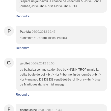
j'espere un jour avoir la chance de visiter!<br /> <br /> Bonne
journée,<br /> <br /> bises<br /> <br /> lOU
Répondre
P
Patricia
06/09/2012 19:47
hummmm !!! J'adore. bises, Patricia
Répondre
G
giroflet
06/09/2012 15:50
ba ba ba ba comme sa doit être boNNNNN TROP mimie la
petite boule de poil <br /> <br /> bonne fin de journée ..<br />
<br /> mamou DE DE DE vendéééééé lol !!!<br /> <br /> bise
de Martigues dans le midi maggy
Répondre
F
floencuisine
06/09/2012 15:43