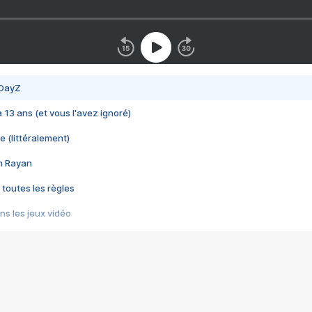
 DayZ
 a 13 ans (et vous l'avez ignoré)
e (littéralement)
im Rayan
 toutes les règles
s les jeux vidéo
us choquant de Rockstar ? - Le scandale BULLY
e plus moche de Steam
du RÊVE tourne au CAUCHEMAR