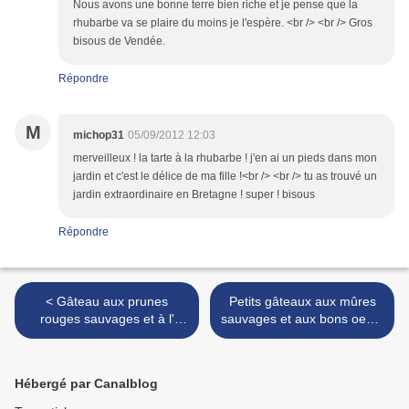
Nous avons une bonne terre bien riche et je pense que la
rhubarbe va se plaire du moins je l'espère. <br /> <br /> Gros
bisous de Vendée.
Répondre
M
michop31
05/09/2012 12:03
merveilleux ! la tarte à la rhubarbe ! j'en ai un pieds dans mon
jardin et c'est le délice de ma fille !<br /> <br /> tu as trouvé un
jardin extraordinaire en Bretagne ! super ! bisous
Répondre
< Gâteau aux prunes
Petits gâteaux aux mûres
rouges sauvages et à l'
sauvages et aux bons oeufs
amande et ma confiture
de Cocodi et Cocoda >
Hébergé par Canalblog