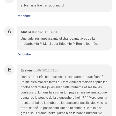
et bien une ti'te part pour moi :!
Répondre
A
Amélia
06/09/2012 14:33
Une tarte très appétissante et changeante avec de la
rhubarbe!<br /> Merci pour l'idée!<br /> Bonne journée.
Répondre
E
Evelyne
06/09/2012 09:50
Handy a l'air très heureux mais le contraire m'aurait étonné.
J'aime bien moi ces tartes qui font vraiment maison et puis tes
photos sont toutes jolies avec cette rhubarbe et ses belles
couleurs. Et tu nous fais visiter ton pays en même temps.. que
demande le peuple de la blogosphère hein ? ^^ Merci pour ta
recette, si j'ai de la rhubarbe je repasserai pas là. Mes voisins
m'ont donné un pot de confiture en attendant ! Je te fais de
gros bisous Mamounette, j'aime bien ta bonne humeur :) A