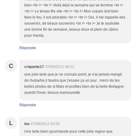
bien.<br /> <br /> Voilà déjà la semaine qui se termine.<br />
<br /> Le temps file vite.<br /> <br /> Mon copain doit bien
faire le fou, il est adorable.<br /> <br /> Oui, il me rappelle des
souvenirs, de beaux souvenirs.<br /> <br /> Je te souhaite
une bonne fin de semaine, bisous doux et plein de câlins
pour Handy.
Répondre
C
criquette17
07/09/2012 06:32
une jolie tarte que je ne connais point, je n'ai jamais mangé
de rhubarbe,il faudra que j'essaie ça un jour . merci de tes
belles photos de st Malo et profites bien de ta belle Bretagne
avanbt l'hiver. bisous mamounette
Répondre
L
lou
07/09/2012 03:54
Une tarte biien gourmande pour cette jolie region que