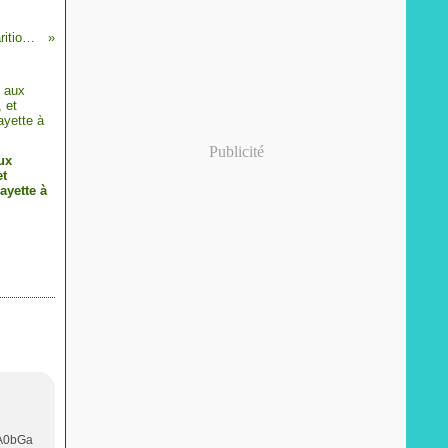
Œufs de mes pouloches au lait cru, disparition tragique de mes Nègre Soie et Joyeuses pâques
Publicité
aux
et
ayette à
A0bGa