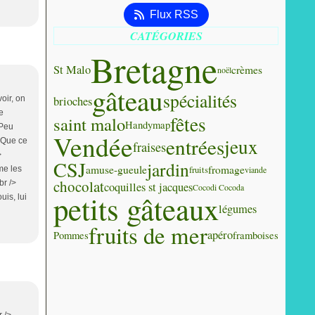
Flux RSS
CATÉGORIES
Bretagne
St Malo
crèmes
noël
gâteau
spécialités
brioches
voir, on
e
fêtes
saint malo
Handy
map
 Peu
Vendée
entrées
jeux
> Que ce
fraises
>
CSJ
jardin
amuse-gueule
fromage
fruits
me les
viande
chocolat
br />
coquilles st jacques
Cocodi Cocoda
petits gâteaux
uis, lui
légumes
fruits de mer
apéro
Pommes
framboises