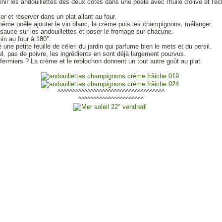
enir les andouillettes des deux côtés dans une poêle avec l'huile d'olive et l'éc
er et réserver dans un plat allant au four.
ême poêle ajouter le vin blanc, la crème puis les champignons, mélanger.
 sauce sur les andouillettes et poser le fromage sur chacune.
in au four à 180°.
é une petite feuille de céleri du jardin qui parfume bien le mets et du persil.
l, pas de poivre, les ingrédients en sont déjà largement pourvus.
fermiers ? La crème et le reblochon donnent un tout autre goût au plat.
^^^^^^^^^^^^^^^^^^^^^^^^^^^^^^^^^^^^
^^^^^^^^^^^^^^^^^^^^^^