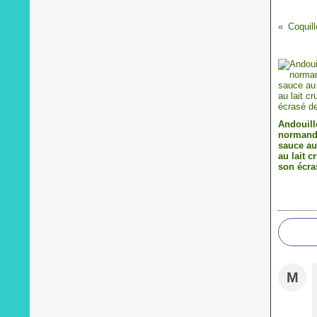
Andouill
normande
sauce a
au lait c
son écra
M