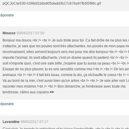
pQCJoC/w530-h398/d1b8a905dadd3b17c676a97fb5f2f96c.gif
épondre
Mousse
09/04/2017 07:50
Bonjour ma douce,<br /> <br /> Je suis triste pour toi .Ca fait drôle de ne plus les 
s'attache, je sais que les poules sont très attachantes, les poules de mon papa m
reconnaissent, elles arrivent toujours vers moi pour me dire bonjour.<br /> <br />
importe l'animal, ils sont attachants, c'est un drame quand ils partent.<br /> <br /
soit n'importe quoi, c'est une sale bête, j'espère que tu auras sa peau.<br /> <br /
Essaye de ne plus pleurer, tu es une sensible comme moi !<br /> <br /> On les ai
animaux.<br /> <br /> Il fait très beau, comme tu dis, ça réchauffe le coeur.<br /> <
Va au bord de la mer, c'est aussi bien qu'un arbre.<br /> <br /> Je vais aller voir Lo
raconter mes misères !<br /> <br /> Bon dimanche, je t'embrasse avec toute ma
tendresse, câlins aux copains.♥♥
épondre
Lavandine
09/04/2017 07:17