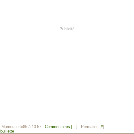
Publicité
r Mamounette85 à 10:57 -
Commentaires [
…
]
- Permalien [
#
]
ouillette