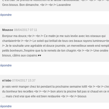
C'est clair. Je prends le reblochon et te laisse l'andouillette. <br /> <br /> <br /> <b
Gros bisous. Bon dimanche. <br /> <br /> Lavandine
épondre
Mousse
08/04/2017 07:11
Bonjour ma douce,<br /> <br /> Ce matin je me suis levée avec les oiseaux qui
chantaient<br /> <br /> Le soleil qui brillait de tous ces beaux rayons lumineux<br
/> Je te souhaite une agréable et douce journée, un merveilleux week-end rempl
petits bonheurs.J'espère que tu te remets de ton chagrin.<br /> <br /> Une ondée
bisous, câlins aux copains.♥♥
épondre
el lobo
07/04/2017 15:37
je vais venir manger chez toi pendant la prochaine semaine lollll <br /> <br /> c'e
du bonheur tes recettes <br /> <br /> bon alors la piscine fait pas si chaud en ce
.... mais c'est vrai que elle est bien restaurée <br /> <br /> bisous
épondre