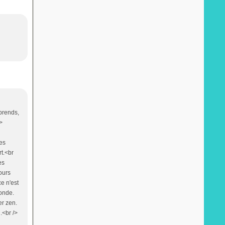
prends,
/>
les
t.<br
es
mours
ce n'est
monde.
er zen.
.<br />