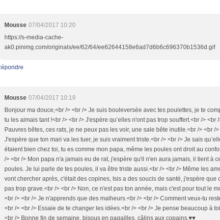
Mousse
07/04/2017 10:20
https://s-media-cache-
ak0.pinimg.com/originals/ee/62/64/ee62644158e6ad7d6b6c696370b1536d.gif
épondre
Mousse
07/04/2017 10:19
Bonjour ma douce,<br /> <br /> Je suis bouleversée avec tes poulettes, je te com
tu les aimais tant !<br /> <br /> J'espère qu’elles n'ont pas trop souffert.<br /> <br 
Pauvres bêtes, ces rats, je ne peux pas les voir, une sale bête inutile.<br /> <br />
J'espère que ton mari va les tuer, je suis vraiment triste.<br /> <br /> Je sais qu’el
étaient bien chez toi, tu es comme mon papa, même les poules ont droit au confor
/> <br /> Mon papa n'a jamais eu de rat, j'espère qu'il n'en aura jamais, il tient à c
poules. Je lui parle de tes poules, il va être triste aussi.<br /> <br /> Même les a
vont chercher après, c'était des copines, Isis a des soucis de santé, j'espère que 
pas trop grave.<br /> <br /> Non, ce n'est pas ton année, mais c'est pour tout le 
<br /> <br /> Je n'apprends que des malheurs.<br /> <br /> Comment veux-tu rest
<br /> <br /> Essaie de te changer les idées.<br /> <br /> Je pense beaucoup à toi
<br /> Bonne fin de semaine, bisous en pagailles, câlins aux copains.♥♥