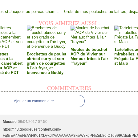
Coquilles st Jacques au poireau champignons mascarpone, idée menu de la mer
VOUS AIMEREZ AUSSI :
Moules de bouchot
Tartelettes 
ettes
Brochettes de poulet
AOP du Vivier sur
mirabelles, 
s à la
abricot curry et son
Mer aux frites à l'air
Frégate La F
u camembert
gratin de courgettes
"frayeur"
st Malo
ru AOP et
à l'air fryer, et
sé de PDT
bienvenue à Buddy
COMMENTAIRES
Ajouter un commentaire
Mousse
09/04/2017 07:50
https://lh3.googleusercontent.com/-
Fq8rEA4AeNs/WNK01XDyx6I/AAAAAAAA3ks/W3xgPHjZnL8dlOTd999CdjaBPE