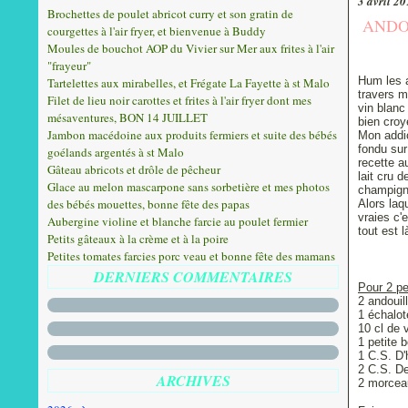
3 avril 2
Brochettes de poulet abricot curry et son gratin de
ANDO
courgettes à l'air fryer, et bienvenue à Buddy
Moules de bouchot AOP du Vivier sur Mer aux frites à l'air
"frayeur"
Hum les a
Tartelettes aux mirabelles, et Frégate La Fayette à st Malo
travers m
Filet de lieu noir carottes et frites à l'air fryer dont mes
vin blanc
mésaventures, BON 14 JUILLET
bien croy
Jambon macédoine aux produits fermiers et suite des bébés
Mon addic
fondu sur
goélands argentés à st Malo
recette 
Gâteau abricots et drôle de pêcheur
lait cru 
Glace au melon mascarpone sans sorbetière et mes photos
champigno
des bébés mouettes, bonne fête des papas
Alors laq
vraies c'
Aubergine violine et blanche farcie au poulet fermier
tout est 
Petits gâteaux à la crème et à la poire
Petites tomates farcies porc veau et bonne fête des mamans
DERNIERS COMMENTAIRES
Pour 2 p
2 andouil
1 échalot
10 cl de 
1 petite 
1 C.S. D'h
2 C.S. De
ARCHIVES
2 morcea