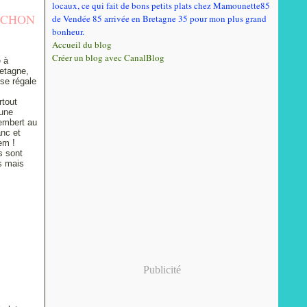
locaux, ce qui fait de bons petits plats chez Mamounette85
OCHON
de Vendée 85 arrivée en Bretagne 35 pour mon plus grand
bonheur.
Accueil du blog
Créer un blog avec CanalBlog
e à
retagne,
 se régale
rtout
 une
embert au
anc et
dem !
s sont
es mais
Publicité