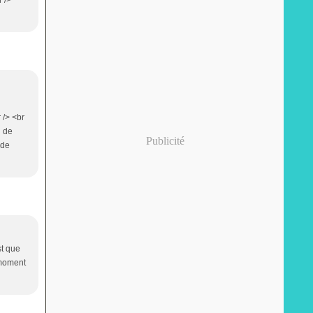
r />
 /> <br
i de
Publicité
 de
st que
 moment