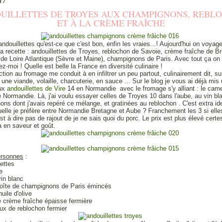
017
UILLETTES DE TROYES AUX CHAMPIGNONS, REBL
ET À LA CRÈME FRAÎCHE
ndouillettes qu'est-ce que c'est bon, enfin les vraies...! Aujourd'hui on voyag
a recette : andouillettes de Troyes, reblochon de Savoie, crème fraîche de B
 de Loire Atlantique (Sèvre et Maine), champignons de Paris. Avec tout ça on
ez-moi ! Quelle est belle la France en diversité culinaire !
tion au fromage me conduit à en infiltrer un peu partout, culinairement dit, su
 une viande, volaille, charcuterie, en sauce ... Sur le blog je vous ai déjà mis
aux
andouillettes de Vire
14 en Normandie avec le fromage s'y alliant : le cam
de Normandie. Là, j'ai voulu essayer celles de Troyes 10 dans l'aube, au vin bl
ns dont j'avais repéré ce mélange, et gratinées au reblochon . C'est extra i
uelle je préfère entre Normandie Bretagne et Aube ? Franchement les 3 si elle
est à dire pas de rajout de je ne sais quoi du porc. Le prix est plus élevé cert
là en saveur et goût.
ersonnes
:
lettes
e
vin blanc
boîte de champignons de Paris émincés
uile d'olive
 crème fraîche épaisse fermière
ux de reblochon fermier