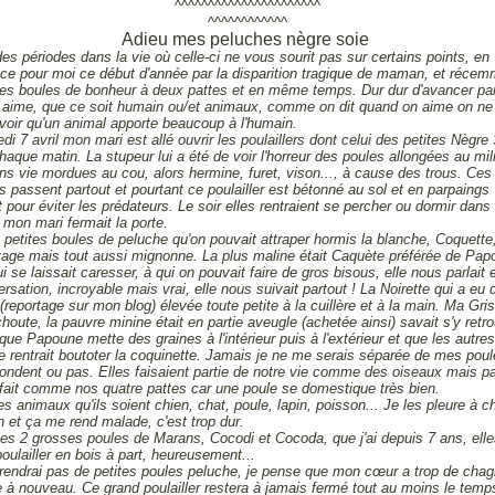
^^^^^^^^^^^^^^^^^^^^^^
^^^^^^^^^^^^
Adieu mes peluches nègre soie
 des périodes dans la vie où celle-ci ne vous sourit pas sur certains points, en
nce pour moi ce début d'année par la disparition tragique de maman, et récem
tes boules de bonheur à deux pattes et en même temps. Dur dur d'avancer par
 aime, que ce soit humain ou/et animaux, comme on dit quand on aime on n
voir qu'un animal apporte beaucoup à l'humain.
di 7 avril mon mari est allé ouvrir les poulaillers dont celui des petites Nègre
que matin. La stupeur lui a été de voir l'horreur des poules allongées au mil
ns vie mordues au cou, alors hermine, furet, vison..., à cause des trous. Ces
s passent partout et pourtant ce poulailler est bétonné au sol et en parpaings
 pour éviter les prédateurs. Le soir elles rentraient se percher ou dormir dans 
 mon mari fermait la porte.
 petites boules de peluche qu'on pouvait attraper hormis la blanche, Coquette,
age mais tout aussi mignonne. La plus maline était Caquète préférée de Pap
i se laissait caresser, à qui on pouvait faire de gros bisous, elle nous parlait e
rsation, incroyable mais vrai, elle nous suivait partout ! La Noirette qui a eu 
(reportage sur mon blog) élevée toute petite à la cuillère et à la main. Ma Gris
oute, la pauvre minine était en partie aveugle (achetée ainsi) savait s'y retro
 que Papoune mette des graines à l'intérieur puis à l'extérieur et que les autres
le rentrait boutoter la coquinette. Jamais je ne me serais séparée de mes pou
pondent ou pas. Elles faisaient partie de notre vie comme des oiseaux mais p
fait comme nos quatre pattes car une poule se domestique très bien.
s animaux qu'ils soient chien, chat, poule, lapin, poisson... Je les pleure à 
on et ça me rend malade, c'est trop dur.
mes 2 grosses poules de Marans, Cocodi et Cocoda, que j'ai depuis 7 ans, elle
oulailler en bois à part, heureusement...
rendrai pas de petites poules peluche, je pense que mon cœur a trop de chag
e à nouveau. Ce grand poulailler restera à jamais fermé tout au moins le temp