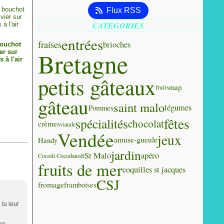
Flux RSS
CATÉGORIES
entrées
fraises
brioches
ouchot
Bretagne
er sur
s à l'air
petits gâteaux
map
fruits
gâteau
saint malo
légumes
Pommes
fêtes
spécialités
chocolat
crèmes
viande
Vendée
jeux
amuse-gueule
Handy
jardin
St Malo
apéro
Cocodi Cocoda
noël
fruits de mer
coquilles st jacques
CSJ
fromage
framboises
tu leur