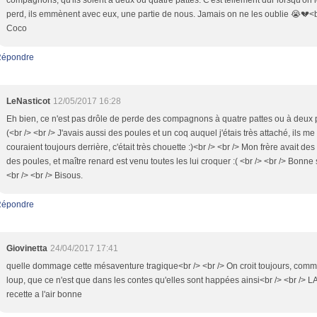
compagnons, qu'ils soient à deux ou quatre pattes. C'est tellement dur lorsqu'on 
perd, ils emmènent avec eux, une partie de nous. Jamais on ne les oublie 😭💔<b
Coco
épondre
LeNasticot
12/05/2017 16:28
Eh bien, ce n'est pas drôle de perde des compagnons à quatre pattes ou à deux p
(<br /> <br /> J'avais aussi des poules et un coq auquel j'étais très attaché, ils me
couraient toujours derrière, c'était très chouette :)<br /> <br /> Mon frère avait des
des poules, et maître renard est venu toutes les lui croquer :( <br /> <br /> Bonne 
<br /> <br /> Bisous.
épondre
Giovinetta
24/04/2017 17:41
quelle dommage cette mésaventure tragique<br /> <br /> On croit toujours, comm
loup, que ce n'est que dans les contes qu'elles sont happées ainsi<br /> <br /> L
recette a l'air bonne