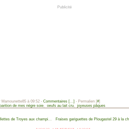
Publicité
r Mamounette85 à 09:52 -
Commentaires [
…
]
- Permalien [
#
]
parition de mes nègre soie
,
oeufs au lait cru
,
joyeuses pâques
Andouillettes de Troyes aux champignons, reblochon et à la crème fraîche