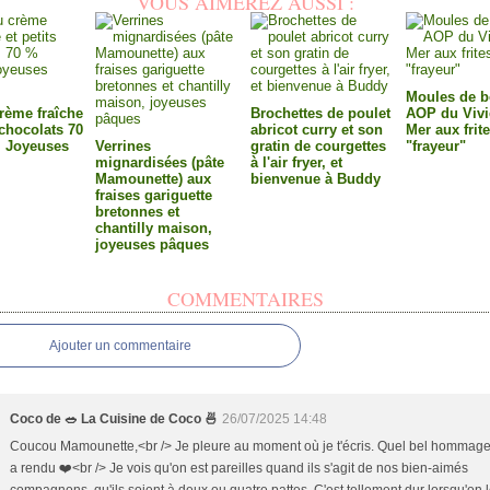
VOUS AIMEREZ AUSSI :
Moules de b
rème fraîche
Brochettes de poulet
AOP du Vivi
 chocolats 70
abricot curry et son
Mer aux frite
, Joyeuses
Verrines
gratin de courgettes
"frayeur"
mignardisées (pâte
à l'air fryer, et
Mamounette) aux
bienvenue à Buddy
fraises gariguette
bretonnes et
chantilly maison,
joyeuses pâques
COMMENTAIRES
Ajouter un commentaire
Coco de 🥗 La Cuisine de Coco 🍜
26/07/2025 14:48
Coucou Mamounette,<br /> Je pleure au moment où je t'écris. Quel bel hommage 
a rendu ❤️<br /> Je vois qu'on est pareilles quand ils s'agit de nos bien-aimés