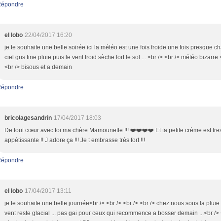
épondre
el lobo
22/04/2017 16:20
je te souhaite une belle soirée ici la météo est une fois froide une fois presque 
ciel gris fine pluie puis le vent froid sèche fort le sol ... <br /> <br /> météo bizarre 
<br /> bisous et a demain
épondre
bricolagesandrin
17/04/2017 18:03
De tout cœur avec toi ma chère Mamounette !!! ❤️❤️❤️❤️ Et ta petite crème est tre
appétissante !! J adore ça !!! Je t embrasse très fort !!!
épondre
el lobo
17/04/2017 13:11
je te souhaite une belle journée<br /> <br /> <br /> <br /> chez nous sous la pluie ,
vent reste glacial ... pas gai pour ceux qui recommence a bosser demain ...<br /> 