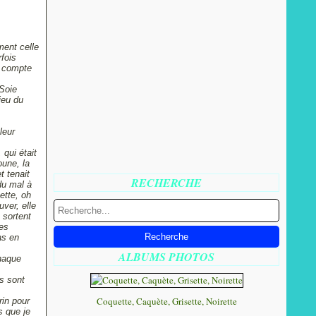
ment celle
fois
e compte
 Soie
ieu du
leur
 qui était
oune, la
t tenait
RECHERCHE
du mal à
ette, oh
uver, elle
 sortent
les
as en
ALBUMS PHOTOS
chaque
s sont
Coquette, Caquète, Grisette, Noirette
rin pour
s que je