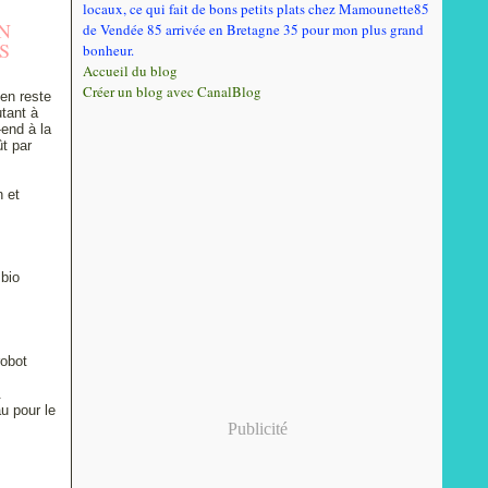
locaux, ce qui fait de bons petits plats chez Mamounette85
N
de Vendée 85 arrivée en Bretagne 35 pour mon plus grand
S
bonheur.
Accueil du blog
Créer un blog avec CanalBlog
en reste
utant à
-end à la
t par
 et
 bio
robot
t.
u pour le
Publicité