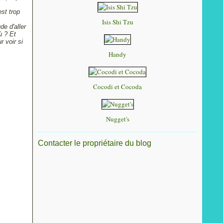
st trop
Isis Shi Tzu
e d'aller
ù ? Et
r voir si
Handy
Cocodi et Cocoda
Nugget's
Contacter le propriétaire du blog