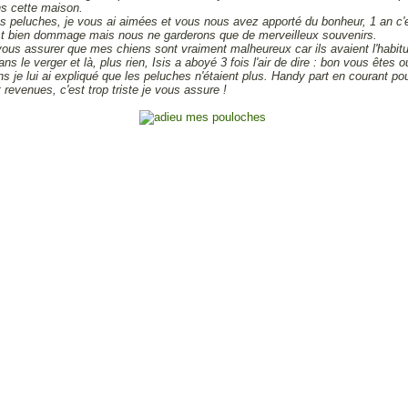
ns cette maison.
 peluches, je vous ai aimées et vous nous avez apporté du bonheur, 1 an c'e
est bien dommage mais nous ne garderons que de merveilleux souvenirs.
ous assurer que mes chiens sont vraiment malheureux car ils avaient l'habitud
ans le verger et là, plus rien, Isis a aboyé 3 fois l'air de dire : bon vous êtes o
ns je lui ai expliqué que les peluches n'étaient plus. Handy part en courant pou
t revenues, c'est trop triste je vous assure !