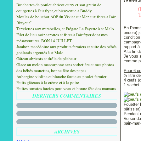
10 avril 
Brochettes de poulet abricot curry et son gratin de
courgettes à l'air fryer, et bienvenue à Buddy
Moules de bouchot AOP du Vivier sur Mer aux frites à l'air
"frayeur"
En l'homm
Tartelettes aux mirabelles, et Frégate La Fayette à st Malo
encore) j
Filet de lieu noir carottes et frites à l'air fryer dont mes
condition
mésaventures, BON 14 JUILLET
campagne,
Jambon macédoine aux produits fermiers et suite des bébés
rapport à
A la fin 
goélands argentés à st Malo
Je vous s
Gâteau abricots et drôle de pêcheur
comme po
Glace au melon mascarpone sans sorbetière et mes photos
des bébés mouettes, bonne fête des papas
Pour 6 c
½ litre de
Aubergine violine et blanche farcie au poulet fermier
4 œufs (d
Petits gâteaux à la crème et à la poire
1 sachet 
Petites tomates farcies porc veau et bonne fête des mamans
DERNIERS COMMENTAIRES
Fouetter 
pâtissier)
Pendant c
Verser da
bain-mari
ARCHIVES