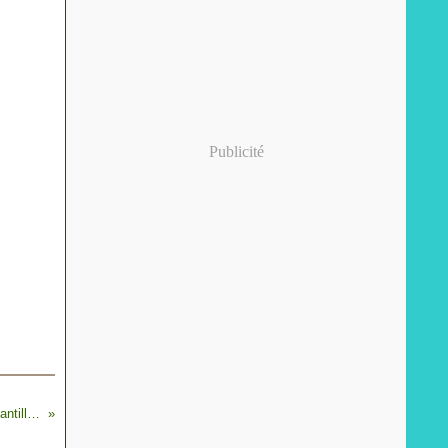
Publicité
Fraises gariguettes de Plougastel 29 à la chantilly émulsionnée au thym frais et biscuits normands