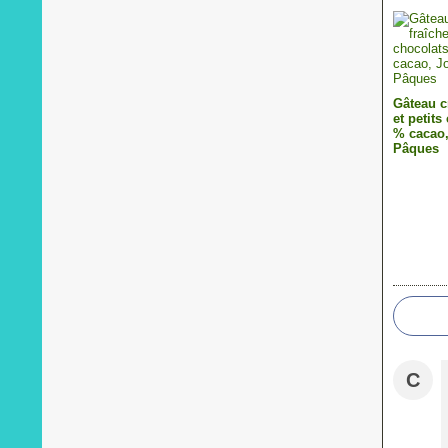
Gâteau c
et petits
% cacao
Pâques
C