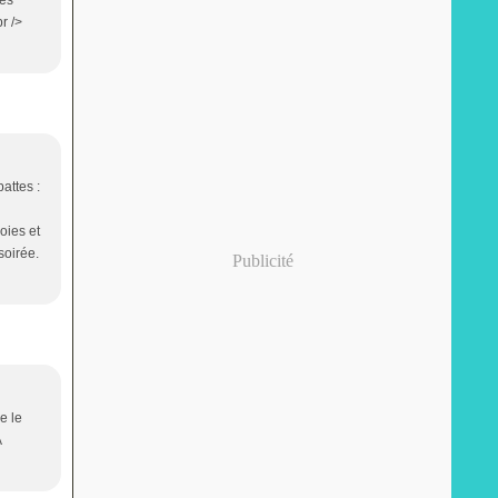
les
r />
attes :
 oies et
soirée.
Publicité
e le
A