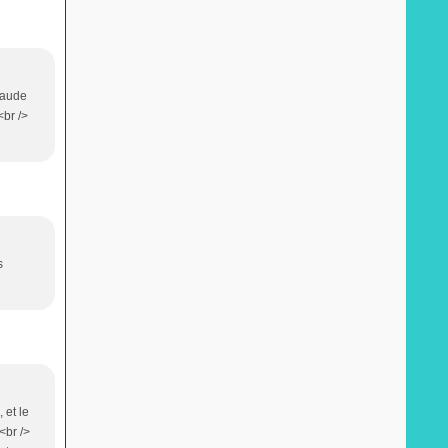
chaude
<br />
s
 et le
<br />