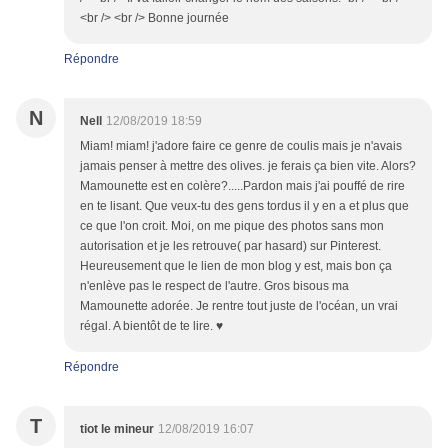
<br /> <br /> Bonne journée
Répondre
N
Nell
12/08/2019 18:59
Miam! miam! j'adore faire ce genre de coulis mais je n'avais
jamais penser à mettre des olives. je ferais ça bien vite. Alors?
Mamounette est en colère?.....Pardon mais j'ai pouffé de rire
en te lisant. Que veux-tu des gens tordus il y en a et plus que
ce que l'on croit. Moi, on me pique des photos sans mon
autorisation et je les retrouve( par hasard) sur Pinterest.
Heureusement que le lien de mon blog y est, mais bon ça
n'enlève pas le respect de l'autre. Gros bisous ma
Mamounette adorée. Je rentre tout juste de l'océan, un vrai
régal. A bientôt de te lire. ♥
Répondre
T
tiot le mineur
12/08/2019 16:07