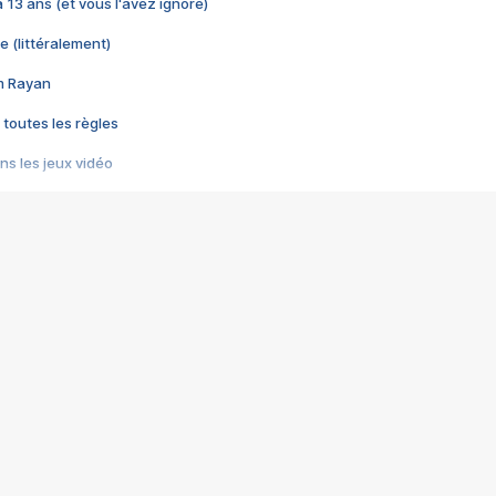
 a 13 ans (et vous l'avez ignoré)
e (littéralement)
im Rayan
 toutes les règles
s les jeux vidéo
us choquant de Rockstar ? - Le scandale BULLY
e plus moche de Steam
du RÊVE tourne au CAUCHEMAR
pendant 8 heures
it… à tort
umiliés par un jeu vidéo
ire - Final Fantasy 8
ti un empire - Age of Empires