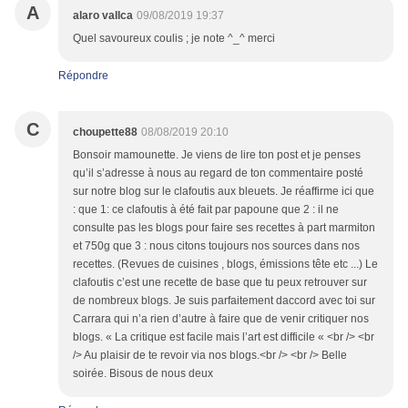
A
alaro vallca
09/08/2019 19:37
Quel savoureux coulis ; je note ^_^ merci
Répondre
C
choupette88
08/08/2019 20:10
Bonsoir mamounette. Je viens de lire ton post et je penses
qu’il s’adresse à nous au regard de ton commentaire posté
sur notre blog sur le clafoutis aux bleuets. Je réaffirme ici que
: que 1: ce clafoutis à été fait par papoune que 2 : il ne
consulte pas les blogs pour faire ses recettes à part marmiton
et 750g que 3 : nous citons toujours nos sources dans nos
recettes. (Revues de cuisines , blogs, émissions tête etc ...) Le
clafoutis c’est une recette de base que tu peux retrouver sur
de nombreux blogs. Je suis parfaitement daccord avec toi sur
Carrara qui n’a rien d’autre à faire que de venir critiquer nos
blogs. « La critique est facile mais l’art est difficile « <br /> <br
/> Au plaisir de te revoir via nos blogs.<br /> <br /> Belle
soirée. Bisous de nous deux