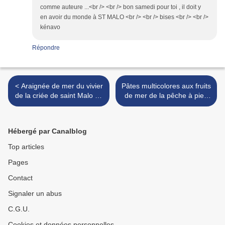
comme auteure ...<br /> <br /> bon samedi pour toi , il doit y
en avoir du monde à ST MALO <br /> <br /> bises <br /> <br />
kénavo
Répondre
< Araignée de mer du vivier
Pâtes multicolores aux fruits
de la criée de saint Malo 35
de mer de la pêche à pied
et ses huîtres
des grandes marées de ma
Bretagne et ses énormes
huîtres, bon 15 août >
Hébergé par Canalblog
Top articles
Pages
Contact
Signaler un abus
C.G.U.
Cookies et données personnelles