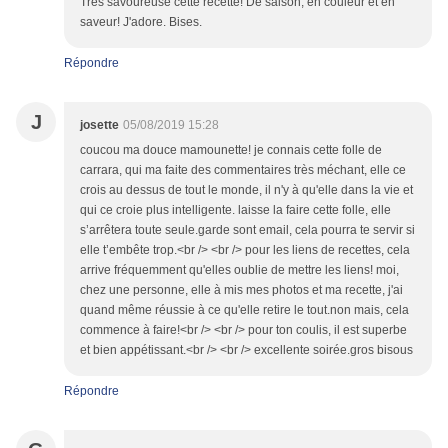
Très savoureuse cette recette! De saison, en couleur et en
saveur! J'adore. Bises.
Répondre
J
josette
05/08/2019 15:28
coucou ma douce mamounette! je connais cette folle de
carrara, qui ma faite des commentaires très méchant, elle ce
crois au dessus de tout le monde, il n'y à qu'elle dans la vie et
qui ce croie plus intelligente. laisse la faire cette folle, elle
s’arrêtera toute seule.garde sont email, cela pourra te servir si
elle t’embête trop.<br /> <br /> pour les liens de recettes, cela
arrive fréquemment qu'elles oublie de mettre les liens! moi,
chez une personne, elle à mis mes photos et ma recette, j'ai
quand même réussie à ce qu'elle retire le tout.non mais, cela
commence à faire!<br /> <br /> pour ton coulis, il est superbe
et bien appétissant.<br /> <br /> excellente soirée.gros bisous
Répondre