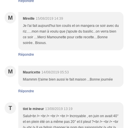
Répondre
M
Mireille
15/08/2019 14:39
Je l'ai fait aujourd'hui ton coulis et on mangera ce soir avec du
riz......mon mari à voulu que j'ajoute du basilic...on verra bien
ce soir ....Merci Mamounette pour cette recette....Bonne
soirée.. Bisous.
Répondre
M
Mauricette
14/08/2019 05:53
Miammm !j'aime bien aussi le fait maison ...Bonne journée
Répondre
T
tiot le mineur
13/08/2019 13:19
Salut<br /> <br /> <br /> <br /> Incroyable , en juin on avait 40°
et en plein été on a même pas 20° et il pleut ?<br /> <br /> <br
/> <br /> Il va falloir changer le nom des saisons!<br /> <br />