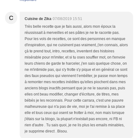
C
Cuisine de Zika
07/08/2019 15:51
Très belle recette que je fais aussi, alors mon époux la
réussissait à merveilles et ses pâtes je ne te raconte pas.
Pour les vols de recettes, ce sont des personnes en manque
d'inspiration, qui ne cuisinent pas vraiment, j'en connais, alors
çà te prend tout, intro, recettes, inventent des histoires
misérable pour m'imiter, et si tu oses souffler mot, on t'envoie
leurs chiens de garde te harceler, j'en sais quelque chose, on
ne m'intimide pas, qui s'y frotte s'y pique et en général ce sont
des faux pseudos qui viennent t’embêter, je passe mon temps
à remonter mes recettes inédites qu'elles piochent dans mes
anciens blogs inactifs pensant que je ne le saurais pas, puis
elles ont beau modifier, changer d'écriture, de titres, mes
bébés je les reconnais. Pour cette carrara, c'est une pauvre
malheureuse qui n'a pas de vie, moi je l'ai remise à sa place
elle et tous ceux qui osent se frotter à moi, non mais lorsque
j'étais sur la blogo, la plupart n'existait pas encore, ni FB ni
rien d'autre . Tu sais quoi, je ne lis plus les emails minables,
je supprime direct . Bisou.