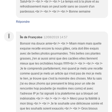
Salut<br /> <br /> <br /> <br /> Le temps est à la pluie et au
refroidissement mais on peut sortir sans se couvrir d'un
pardessus.<br /> <br /> <br /> <br /> Bonne semaine
Répondre
Î
Île de Françoise
12/08/2019 14:57
Bonsoir ma douce amie<br /> <br /> Miam miam mais quelle
exquise recette encore tu nous gâtes, cela doit être exquis
avec de belles photos gourmandes. Très belles ces plantes
grasses, j'en ai aussi ainsi que des cactées elles tiennent
mieux que les orchidées houps !!!!!!!!<br /> <br /> <br /> <br />
Je te comprends parfaitement, moi quand je mets une recette
comme quand je mets un article qui n'est pas de moi je mets
le lien, je trouve que c'est la moindre des choses. Moi tu sais
j'ai eu deux zhoms qui prenaient le blog pour un site de
rencontre hop poubelle (je modère mes coms) et avec
l'adresse IP je l'ai signalé à la plateforme qui a bloqué cet
indésirable.<br /> <br /> <br /> <br /> Merci pour ta fidélité à
mon blog.<br /> <br /> Je te souhaite une délicieuse soirée et
que tes souhaits soient exaucés.<br /> <br /> Gros bisous