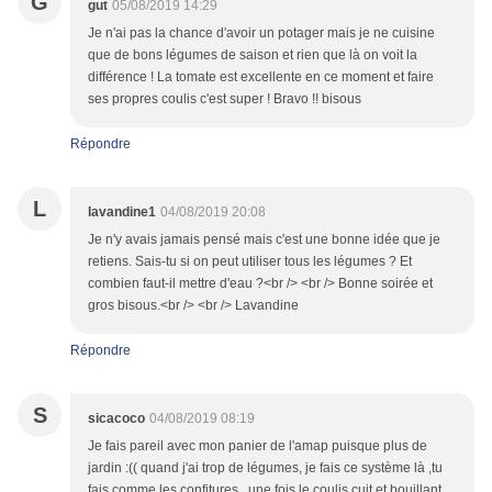
G
gut
05/08/2019 14:29
Je n'ai pas la chance d'avoir un potager mais je ne cuisine
que de bons légumes de saison et rien que là on voit la
différence ! La tomate est excellente en ce moment et faire
ses propres coulis c'est super ! Bravo !! bisous
Répondre
L
lavandine1
04/08/2019 20:08
Je n'y avais jamais pensé mais c'est une bonne idée que je
retiens. Sais-tu si on peut utiliser tous les légumes ? Et
combien faut-il mettre d'eau ?<br /> <br /> Bonne soirée et
gros bisous.<br /> <br /> Lavandine
Répondre
S
sicacoco
04/08/2019 08:19
Je fais pareil avec mon panier de l'amap puisque plus de
jardin :(( quand j'ai trop de légumes, je fais ce système là ,tu
fais comme les confitures , une fois le coulis cuit et bouillant