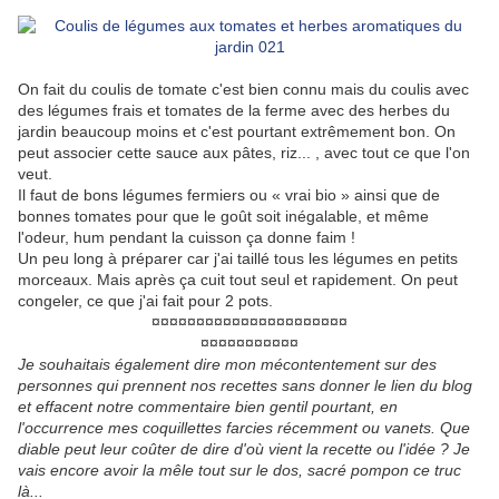
On fait du coulis de tomate c'est bien connu mais du coulis avec
des légumes frais et tomates de la ferme avec des herbes du
jardin beaucoup moins et c'est pourtant extrêmement bon. On
peut associer cette sauce aux pâtes, riz... , avec tout ce que l'on
veut.
Il faut de bons légumes fermiers ou « vrai bio » ainsi que de
bonnes tomates pour que le goût soit inégalable, et même
l'odeur, hum pendant la cuisson ça donne faim !
Un peu long à préparer car j'ai taillé tous les légumes en petits
morceaux. Mais après ça cuit tout seul et rapidement. On peut
congeler, ce que j'ai fait pour 2 pots.
¤¤¤¤¤¤¤¤¤¤¤¤¤¤¤¤¤¤¤¤¤¤
¤¤¤¤¤¤¤¤¤¤¤
Je souhaitais également dire mon mécontentement sur des
personnes qui prennent nos recettes sans donner le lien du blog
et effacent notre commentaire bien gentil pourtant, en
l'occurrence mes coquillettes farcies récemment ou vanets. Que
diable peut leur coûter de dire d'où vient la recette ou l'idée ? Je
vais encore avoir la mêle tout sur le dos, sacré pompon ce truc
là...