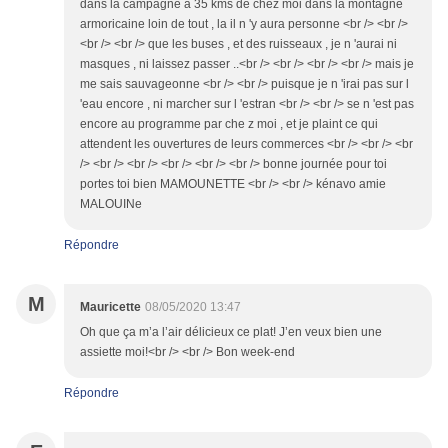
dans la campagne à 35 kms de chez moi dans la montagne
armoricaine loin de tout , la il n 'y aura personne <br /> <br />
<br /> <br /> que les buses , et des ruisseaux , je n 'aurai ni
masques , ni laissez passer ..<br /> <br /> <br /> <br /> mais je
me sais sauvageonne <br /> <br /> puisque je n 'irai pas sur l
'eau encore , ni marcher sur l 'estran <br /> <br /> se n 'est pas
encore au programme par che z moi , et je plaint ce qui
attendent les ouvertures de leurs commerces <br /> <br /> <br
/> <br /> <br /> <br /> <br /> <br /> bonne journée pour toi
portes toi bien MAMOUNETTE <br /> <br /> kénavo amie
MALOUINe
Répondre
M
Mauricette
08/05/2020 13:47
Oh que ça m’a l’air délicieux ce plat! J’en veux bien une
assiette moi!<br /> <br /> Bon week-end
Répondre