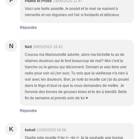
P
Plume et Prose
14/06/2020 11:47
Voici une belle assiette, le poulet et le miel se marient à
merveille et ces légumes ont l'air si fondants et délicieux
Répondre
N
Nell
28/05/2020 18:42
Coucou ma Mamounette adorée, alors ma bichette tu as de
vilaines douleurs qui te font beaucoup de mal? Moi c'est la
hanche ou le genou qui déconnent. Demain je vais faire une
radio pour voir où j'en suis; Tu vois que la vieillesse n'a rien à
voir avec les douleurs. Bon, je note ta recette car j'ai du poulet
dans le frigo et tout ce que tu nous demandes de mettre. Je
t'envoie des tonnes de grosses bises et te dis à bientôt. Belle
fin de semaine et prends soin de toi ♥
Répondre
K
kekeli
12/05/2020 04:56
Quelle jolie recette !!<br /> <br /> Je te souhaite une bonne