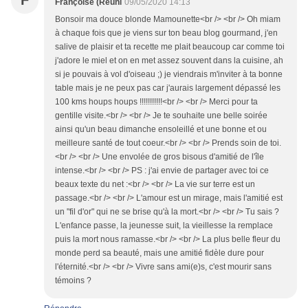
F
Françoise (Réuni
09/05/2020 14:13
Bonsoir ma douce blonde Mamounette<br /> <br /> Oh miam
à chaque fois que je viens sur ton beau blog gourmand, j'en
salive de plaisir et ta recette me plait beaucoup car comme toi
j'adore le miel et on en met assez souvent dans la cuisine, ah
si je pouvais à vol d'oiseau ;) je viendrais m'inviter à ta bonne
table mais je ne peux pas car j'aurais largement dépassé les
100 kms houps houps !!!!!!!!!!!<br /> <br /> Merci pour ta
gentille visite.<br /> <br /> Je te souhaite une belle soirée
ainsi qu'un beau dimanche ensoleillé et une bonne et ou
meilleure santé de tout coeur.<br /> <br /> Prends soin de toi.
<br /> <br /> Une envolée de gros bisous d'amitié de l'île
intense.<br /> <br /> PS : j'ai envie de partager avec toi ce
beaux texte du net :<br /> <br /> La vie sur terre est un
passage.<br /> <br /> L'amour est un mirage, mais l'amitié est
un "fil d'or" qui ne se brise qu'à la mort.<br /> <br /> Tu sais ?
L'enfance passe, la jeunesse suit, la vieillesse la remplace
puis la mort nous ramasse.<br /> <br /> La plus belle fleur du
monde perd sa beauté, mais une amitié fidèle dure pour
l'éternité.<br /> <br /> Vivre sans ami(e)s, c'est mourir sans
témoins ?