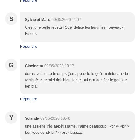
Répondre
S
Sylvie et Marc
09/05/2020 11:07
C'est une belle recette! Quel délice les légumes nouveaux.
Bisous.
Répondre
G
Giovinetta
09/05/2020 10:17
des navets de printemps, j'en apprécie le goût maintenant<br
/> <br /> et le miel doit bien lier le tout et magnifier le goût de
ton plat
Répondre
Y
Yolande
09/05/2020 08:48
une assiette très appétissante.. j'aime beaucoup...<br /> <br />
bon week end<br /> <br /> bizzzzz