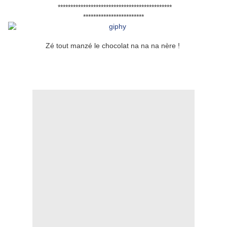
*********************************************
************************
Zé tout manzé le chocolat na na na nère !