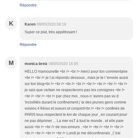
Répondre
K
Karen
09/05/2020 08:18
Super ce plat, très appétissant !
Répondre
M
monica-breiz
08/05/2020 16:05
HELLO mamounette <br /> <br /> merci pour ton commentaire
<br /> <br /> je t ai répondu dessous , mais je te l 'envoie aussi
sur ton blog<br /> <br /> <br /> <br /> <br /> <br /> <br /> <br />
je sais que certain ne respecterons pas les consignes <br />
<br /> <br /> <br /> par chez moi , nous n 'avons pas vu d
'incivilités durant le confinement j 'ai des jeunes gens comme
voisins 4 fréres et soeurs et conjoint<br /> <br /> confinés de
PARIS tous respectent le km de chaque jour , en courant pour
ne pas déprimer ... La mer esT à tout le monde , et elle paie
aussi <br /> <br /> de nos erreurs ..<br /> <br /> <br /> <br />
<br /> <br /> <br /> <br /> Lundi je me déconfinerais , j' irai