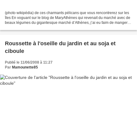
(photo wikipédia) de ces charmants pélicans que vous rencontrerez sur les
îles En voguant sur le blog de MaryAthènes qui revenait du marché avec de
beaux légumes du gigantesque marché d’Athènes, j’ai eu faim de manger
grec. Une cuisine épicée et douce...
Roussette à l'oseille du jardin et au soja et
ciboule
Publié le 11/06/2008 à 11:27
Par
Mamounette85