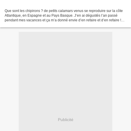
Que sont les chipirons ? de petits calamars venus se reproduire sur la côte
Atlantique, en Espagne et au Pays Basque. J’en ai dégustés l’an passé
pendant mes vacances et ça m’a donné envie d’en refaire et d’en refaire !
Les étals Espagnols sont extrêmement...
Publicité