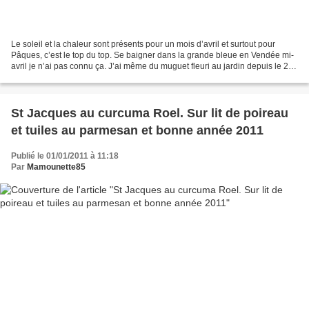
Le soleil et la chaleur sont présents pour un mois d’avril et surtout pour
Pâques, c’est le top du top. Se baigner dans la grande bleue en Vendée mi-
avril je n’ai pas connu ça. J’ai même du muguet fleuri au jardin depuis le 2
avril… Que présage ce climat...
St Jacques au curcuma Roel. Sur lit de poireau
et tuiles au parmesan et bonne année 2011
Publié le 01/01/2011 à 11:18
Par
Mamounette85