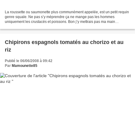
La roussette ou saumonette plus communément appelée, est un petit requin
genre squale. Ne pas s’y méprendre ça ne mange pas les hommes
uniquement les crustacés et poissons. Bon j’y mettrais pas ma main
ensanglantée malgré tout ! Les pêcheurs les redoutent...
Chipirons espagnols tomatés au chorizo et au
riz
Publié le 06/06/2008 à 09:42
Par
Mamounette85