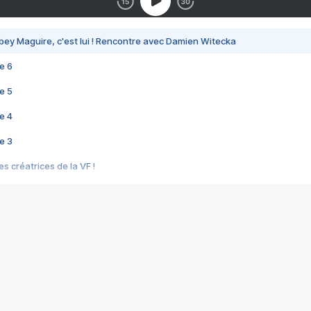
bey Maguire, c'est lui ! Rencontre avec Damien Witecka
e 6
e 5
e 4
e 3
s créatrices de la VF !
e 2
e 1
e Mektoub My Love arrive enfin ! Rencontre avec Shaïn Boumedine et Sal
i : après Toni en famille
elle réalise le bouleversant Dites lui que je l'aime