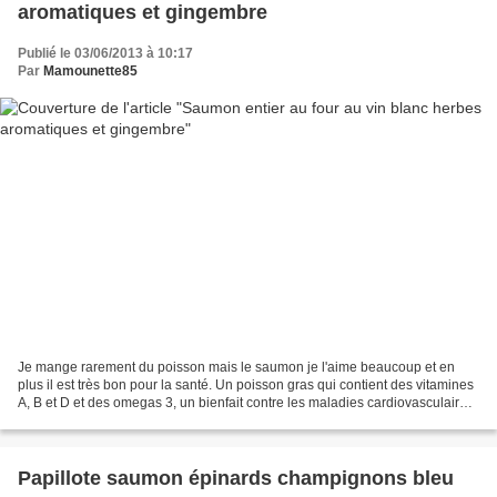
aromatiques et gingembre
Publié le 03/06/2013 à 10:17
Par
Mamounette85
Je mange rarement du poisson mais le saumon je l'aime beaucoup et en
plus il est très bon pour la santé. Un poisson gras qui contient des vitamines
A, B et D et des omegas 3, un bienfait contre les maladies cardiovasculaires
et le cholestérol. Je le cuis...
Papillote saumon épinards champignons bleu