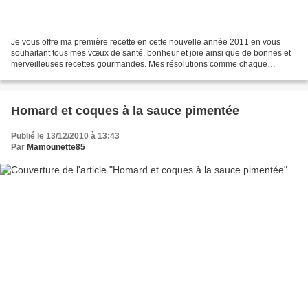
Je vous offre ma première recette en cette nouvelle année 2011 en vous
souhaitant tous mes vœux de santé, bonheur et joie ainsi que de bonnes et
merveilleuses recettes gourmandes. Mes résolutions comme chaque
année… Je n’en ai pas, à quoi bon ? Faut s’accrocher...
Homard et coques à la sauce pimentée
Publié le 13/12/2010 à 13:43
Par
Mamounette85