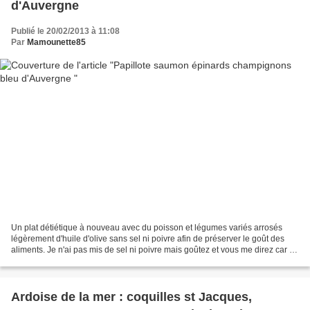
d'Auvergne
Publié le 20/02/2013 à 11:08
Par
Mamounette85
Un plat détiétique à nouveau avec du poisson et légumes variés arrosés
légèrement d'huile d'olive sans sel ni poivre afin de préserver le goût des
aliments. Je n'ai pas mis de sel ni poivre mais goûtez et vous me direz car le
fromage déjà salé et fondu...
Ardoise de la mer : coquilles st Jacques,