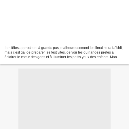
Les fêtes approchent à grands pas, malheureusement le climat se rafraîchit,
mais c'est gai de préparer les festivités, de voir les guirlandes prêtes à
éclairer le coeur des gens et à illuminer les petits yeux des enfants. Mon
petit-fils adore les décos...