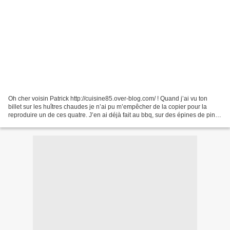
Oh cher voisin Patrick http://cuisine85.over-blog.com/ ! Quand j’ai vu ton
billet sur les huîtres chaudes je n’ai pu m’empêcher de la copier pour la
reproduire un de ces quatre. J’en ai déjà fait au bbq, sur des épines de pins,
au champagne au bbq mais...