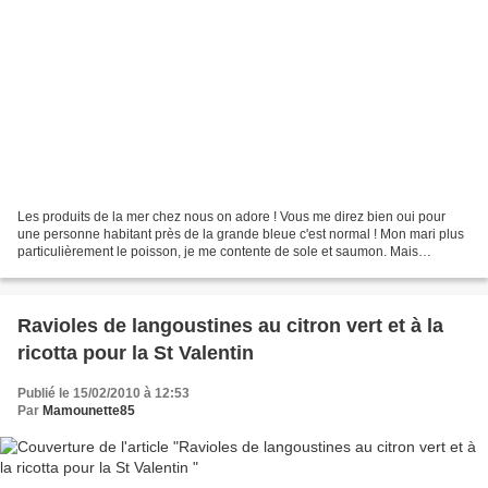
Les produits de la mer chez nous on adore ! Vous me direz bien oui pour
une personne habitant près de la grande bleue c'est normal ! Mon mari plus
particulièrement le poisson, je me contente de sole et saumon. Mais
l'encornet ou calamar oh c'est un bonheur...
Ravioles de langoustines au citron vert et à la
ricotta pour la St Valentin
Publié le 15/02/2010 à 12:53
Par
Mamounette85