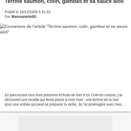
Terrine saumon, colin, gambas et sa sauce aïoli
Publié le 16/12/2008 à 11:31
Par
Mamounette85
En parcourant mon livre poissons et fruits de mer d’un Chef en cuisine, j’ai
découvert une recette qui ferait plaisir à mon mari : une terrine de la mer
pour une entrée qui peut se préparer la veille. Je l’ai aménagée avec mes
ingrédients. Pour ce faire...