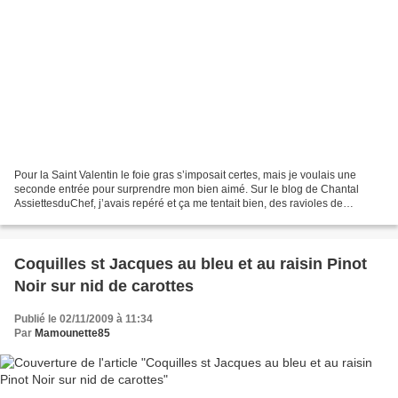
Pour la Saint Valentin le foie gras s’imposait certes, mais je voulais une
seconde entrée pour surprendre mon bien aimé. Sur le blog de Chantal
AssiettesduChef, j’avais repéré et ça me tentait bien, des ravioles de
langoustines au citron vert et à la...
Coquilles st Jacques au bleu et au raisin Pinot
Noir sur nid de carottes
Publié le 02/11/2009 à 11:34
Par
Mamounette85