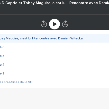
 DiCaprio et Tobey Maguire, c'est lui ! Rencontre avec Dam
bey Maguire, c'est lui ! Rencontre avec Damien Witecka
e 6
e 5
e 4
e 3
s créatrices de la VF !
e 2
e 1
e Mektoub My Love arrive enfin ! Rencontre avec Shaïn Boumedine et Sal