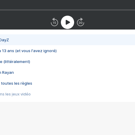
 DayZ
 a 13 ans (et vous l'avez ignoré)
e (littéralement)
im Rayan
 toutes les règles
s les jeux vidéo
us choquant de Rockstar ? - Le scandale BULLY
e plus moche de Steam
du RÊVE tourne au CAUCHEMAR