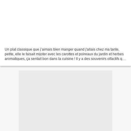
Un plat classique que j’aimais bien manger quand j'allais chez ma tante,
petite, elle le faisait mijoter avec les carottes et poireaux du jardin et herbes
aromatiques, ça sentait bon dans la cuisine ! Il y a des souvenirs olfactifs qui
trônent et perdurent...