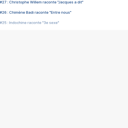
#27 : Christophe Willem raconte "Jacques a dit"
#26 : Chimène Badi raconte "Entre nous"
#25 : Indochine raconte "3e sexe"
#24 : Zaho raconte "C'est chelou"
#23 : Patrick Bruel raconte "Au café des délices"
#22 : Kyo raconte "Le chemin"
#21 : Nolwenn Leroy raconte "Cassé"
#20 : Patrick Hernandez raconte "Born to be alive"
#19 : Lorie raconte "Près de moi"
#18 : Michael Jones raconte "A nos actes manqués" (avec Jean-Jacque
#17 : Khaled raconte "Aïcha"
#16 : Corneille raconte "Parce qu'on vient de loin"
#15 : Indochine raconte "L'aventurier"