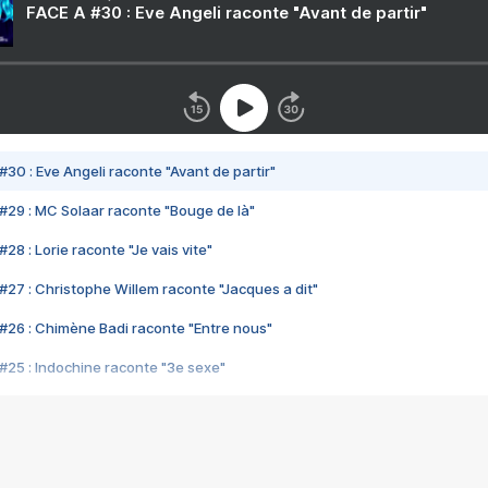
FACE A #30 : Eve Angeli raconte "Avant de partir"
#30 : Eve Angeli raconte "Avant de partir"
#29 : MC Solaar raconte "Bouge de là"
28 : Lorie raconte "Je vais vite"
#27 : Christophe Willem raconte "Jacques a dit"
#26 : Chimène Badi raconte "Entre nous"
#25 : Indochine raconte "3e sexe"
#24 : Zaho raconte "C'est chelou"
#23 : Patrick Bruel raconte "Au café des délices"
#22 : Kyo raconte "Le chemin"