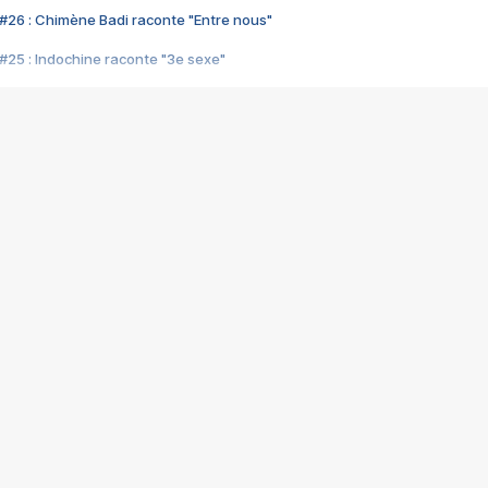
#26 : Chimène Badi raconte "Entre nous"
#25 : Indochine raconte "3e sexe"
#24 : Zaho raconte "C'est chelou"
#23 : Patrick Bruel raconte "Au café des délices"
#22 : Kyo raconte "Le chemin"
#21 : Nolwenn Leroy raconte "Cassé"
#20 : Patrick Hernandez raconte "Born to be alive"
#19 : Lorie raconte "Près de moi"
#18 : Michael Jones raconte "A nos actes manqués" (avec Jean-Jacque
#17 : Khaled raconte "Aïcha"
#16 : Corneille raconte "Parce qu'on vient de loin"
#15 : Indochine raconte "L'aventurier"