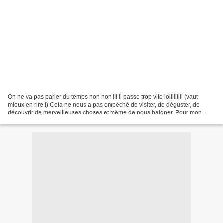
On ne va pas parler du temps non non !!! il passe trop vite lolllllllll (vaut
mieux en rire !) Cela ne nous a pas empêché de visiter, de déguster, de
découvrir de merveilleuses choses et même de nous baigner. Pour mon
retour je vous propose un barbecue...