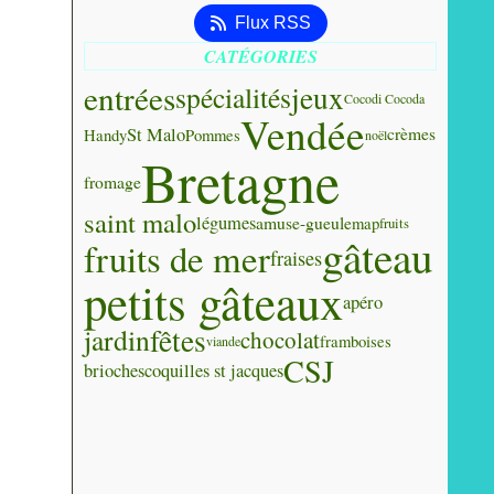
Flux RSS
CATÉGORIES
entrées
jeux
spécialités
Cocodi Cocoda
Vendée
St Malo
crèmes
Handy
Pommes
noël
Bretagne
fromage
saint malo
légumes
amuse-gueule
map
fruits
gâteau
fruits de mer
fraises
petits gâteaux
apéro
fêtes
jardin
chocolat
framboises
viande
CSJ
brioches
coquilles st jacques