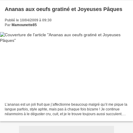
Ananas aux oeufs gratiné et Joyeuses Pâques
Publié le 10/04/2009 à 09:30
Par
Mamounette85
L’ananas est un joli fruit que j’affectionne beaucoup malgré qu’il me pique la
langue parfois, style aphte, mais pas à chaque fois bizarre ! Je continue
néanmoins à le déguster cru, cuit, et je le trouve toujours aussi succulent.
J’avais noté la recette...