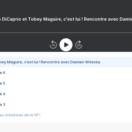
 DiCaprio et Tobey Maguire, c'est lui ! Rencontre avec Dam
bey Maguire, c'est lui ! Rencontre avec Damien Witecka
e 6
e 5
e 4
e 3
s créatrices de la VF !
e 2