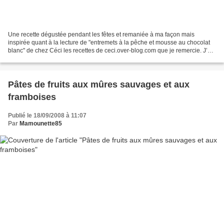
Une recette dégustée pendant les fêtes et remaniée à ma façon mais
inspirée quant à la lecture de "entremets à la pêche et mousse au chocolat
blanc" de chez Céci les recettes de ceci.over-blog.com que je remercie. J’ai
gardé sa base de petits lu écrasés...
Pâtes de fruits aux mûres sauvages et aux
framboises
Publié le 18/09/2008 à 11:07
Par
Mamounette85