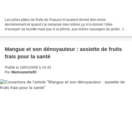
Les jolies pâtes de fruits de Pupuce m’avaient donné très envie
dernièrement et quand j’ai ramassé mes mûres ça m’a donné l’idée
d’essayer sa recette mais pas à la pêche, aux mûres sauvages du jardin. Je
n’avais pas assez de mûres, M. Mamounette étant...
Mangue et son dénoyauteur : assiette de fruits
frais pour la santé
Publié le 18/01/2008 à 10:42
Par
Mamounette85