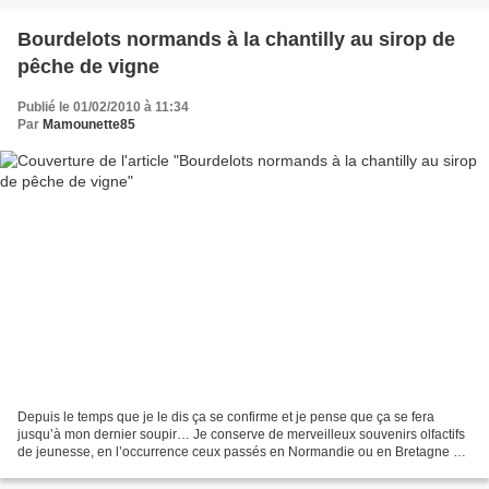
Bourdelots normands à la chantilly au sirop de
pêche de vigne
Publié le 01/02/2010 à 11:34
Par
Mamounette85
Depuis le temps que je le dis ça se confirme et je pense que ça se fera
jusqu’à mon dernier soupir… Je conserve de merveilleux souvenirs olfactifs
de jeunesse, en l’occurrence ceux passés en Normandie ou en Bretagne ou
Dordogne où les fermiers faisaient...