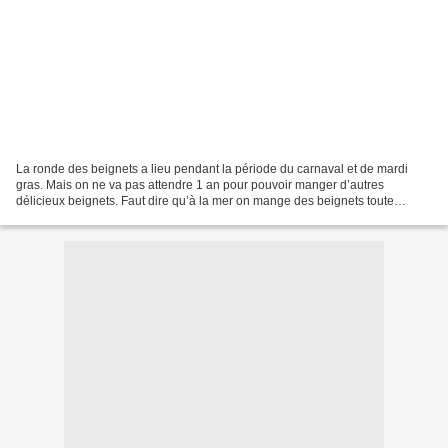
La ronde des beignets a lieu pendant la période du carnaval et de mardi
gras. Mais on ne va pas attendre 1 an pour pouvoir manger d’autres
délicieux beignets. Faut dire qu’à la mer on mange des beignets toute
l’année. J’ai déjà plusieurs recettes sur...