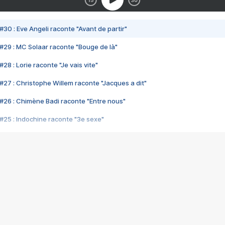
#30 : Eve Angeli raconte "Avant de partir"
#29 : MC Solaar raconte "Bouge de là"
28 : Lorie raconte "Je vais vite"
#27 : Christophe Willem raconte "Jacques a dit"
#26 : Chimène Badi raconte "Entre nous"
#25 : Indochine raconte "3e sexe"
#24 : Zaho raconte "C'est chelou"
#23 : Patrick Bruel raconte "Au café des délices"
#22 : Kyo raconte "Le chemin"
#21 : Nolwenn Leroy raconte "Cassé"
#20 : Patrick Hernandez raconte "Born to be alive"