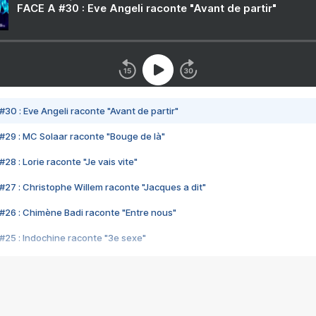
FACE A #30 : Eve Angeli raconte "Avant de partir"
#30 : Eve Angeli raconte "Avant de partir"
#29 : MC Solaar raconte "Bouge de là"
28 : Lorie raconte "Je vais vite"
#27 : Christophe Willem raconte "Jacques a dit"
#26 : Chimène Badi raconte "Entre nous"
#25 : Indochine raconte "3e sexe"
#24 : Zaho raconte "C'est chelou"
#23 : Patrick Bruel raconte "Au café des délices"
#22 : Kyo raconte "Le chemin"