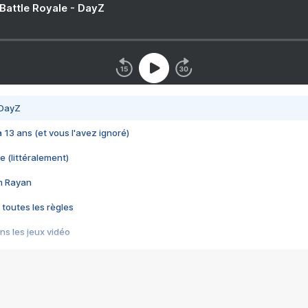
 Battle Royale - DayZ
 DayZ
 a 13 ans (et vous l'avez ignoré)
e (littéralement)
im Rayan
 toutes les règles
s les jeux vidéo
us choquant de Rockstar ? - Le scandale BULLY
e plus moche de Steam
du RÊVE tourne au CAUCHEMAR