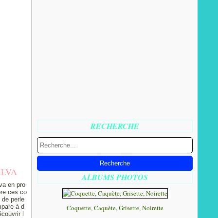
RECHERCHE
ALVA
ALBUMS PHOTOS
 va en pro
ore ces co
 de perle
ompare à d
Coquette, Caquète, Grisette, Noirette
couvrir l