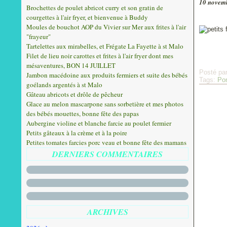
10 novem
Brochettes de poulet abricot curry et son gratin de
courgettes à l'air fryer, et bienvenue à Buddy
Moules de bouchot AOP du Vivier sur Mer aux frites à l'air
"frayeur"
Tartelettes aux mirabelles, et Frégate La Fayette à st Malo
Filet de lieu noir carottes et frites à l'air fryer dont mes
mésaventures, BON 14 JUILLET
Posté pa
Jambon macédoine aux produits fermiers et suite des bébés
Tags:
Po
goélands argentés à st Malo
Gâteau abricots et drôle de pêcheur
Glace au melon mascarpone sans sorbetière et mes photos
des bébés mouettes, bonne fête des papas
Aubergine violine et blanche farcie au poulet fermier
Petits gâteaux à la crème et à la poire
Petites tomates farcies porc veau et bonne fête des mamans
DERNIERS COMMENTAIRES
ARCHIVES