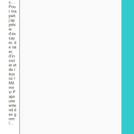
s…
Pou
r ma
part,
j’ap
préc
ie
d’es
say
er, d
e rat
er,
d’in
sist
er et
de r
éus
sir !
Mê
me
si P
apo
une
ente
nd d
es g
rrrrr
!...