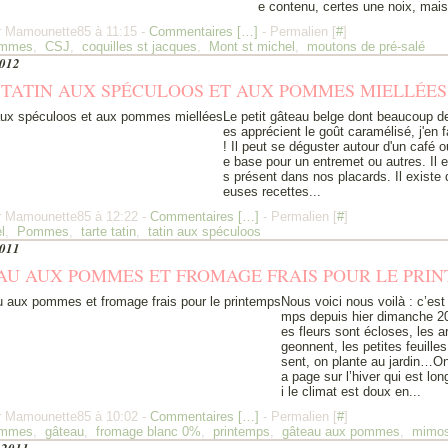
e contenu, certes une noix, mais y
r Mamounette85 à 11:15 -
Commentaires [
…
]
- Permalien [
#
]
mmes
,
CSJ
,
coquilles st jacques
,
Mont st michel
,
moutons de pré-salé
2012
TATIN AUX SPÉCULOOS ET AUX POMMES MIELLÉES
Le petit gâteau belge dont beaucoup d
es apprécient le goût caramélisé, j'en fa
! Il peut se déguster autour d'un café o
e base pour un entremet ou autres. Il e
s présent dans nos placards. Il existe
euses recettes...
r Mamounette85 à 12:22 -
Commentaires [
…
]
- Permalien [
#
]
l
,
Pommes
,
tarte tatin
,
tatin aux spéculoos
2011
U AUX POMMES ET FROMAGE FRAIS POUR LE PRI
Nous voici nous voilà : c’est 
mps depuis hier dimanche 2
es fleurs sont écloses, les a
geonnent, les petites feuille
sent, on plante au jardin…On
a page sur l’hiver qui est l
i le climat est doux en...
r Mamounette85 à 10:02 -
Commentaires [
…
]
- Permalien [
#
]
mmes
,
gâteau
,
fromage blanc 0%
,
printemps
,
gâteau aux pommes
,
mimo