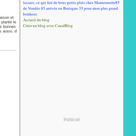
locaux, ce qui fait de bons petits plats chez Mamounette85
de Vendée 85 arrivée en Bretagne 35 pour mon plus grand
bonheur.
aison et
Accueil du blog
 planté le
Créer un blog avec CanalBlog
os bonnes
s aussi, d
Publicité