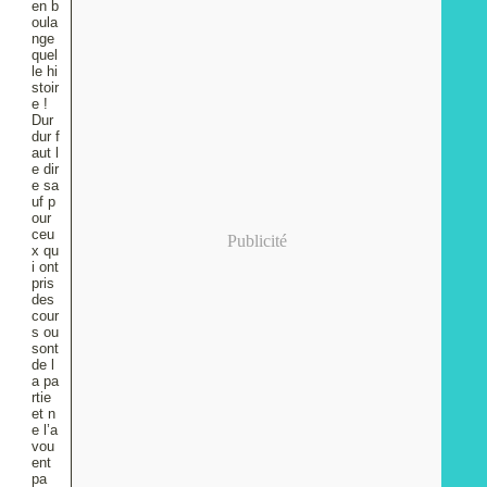
en b
oula
nge
quel
le hi
stoir
e !
Dur
dur f
aut l
e dir
e sa
uf p
our
ceu
Publicité
x qu
i ont
pris
des
cour
s ou
sont
de l
a pa
rtie
et n
e l’a
vou
ent
pa