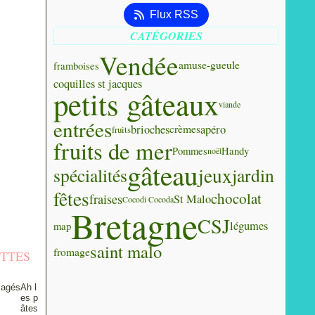
Flux RSS
CATÉGORIES
Vendée
amuse-gueule
framboises
coquilles st jacques
petits gâteaux
viande
entrées
brioches
apéro
crèmes
fruits
fruits de mer
Pommes
Handy
noël
gâteau
jeux
spécialités
jardin
fêtes
chocolat
fraises
St Malo
Cocodi Cocoda
Bretagne
CSJ
légumes
map
saint malo
fromage
ETTES
Ah l
es p
âtes