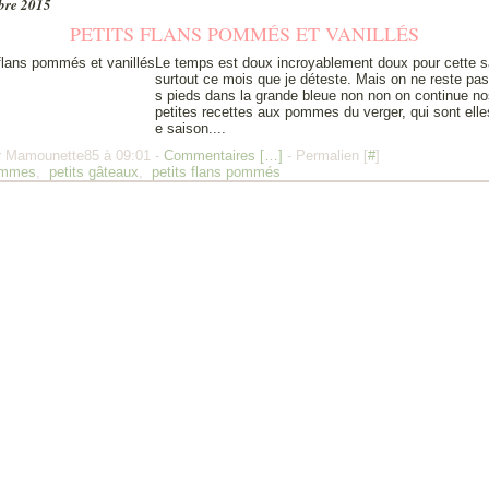
bre 2015
PETITS FLANS POMMÉS ET VANILLÉS
Le temps est doux incroyablement doux pour cette s
surtout ce mois que je déteste. Mais on ne reste pas
s pieds dans la grande bleue non non on continue n
petites recettes aux pommes du verger, qui sont elle
e saison....
r Mamounette85 à 09:01 -
Commentaires [
…
]
- Permalien [
#
]
mmes
,
petits gâteaux
,
petits flans pommés