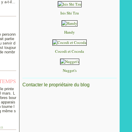
 a-t-il...
Isis Shi Tzu
Handy
e personn
it partie
u servir d
st toujour
Cocodi et Cocoda
 de nombr
Nugget's
NTEMPS
Contacter le propriétaire du blog
le printe
0 mars. L
rbres bour
s apparais
 tourne l
ong même s
sa