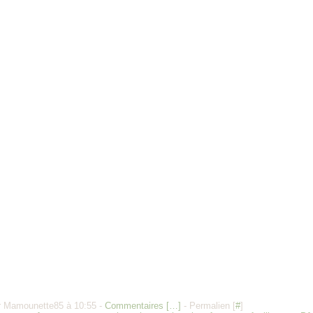
r Mamounette85 à 10:55 -
Commentaires [
…
]
- Permalien [
#
]