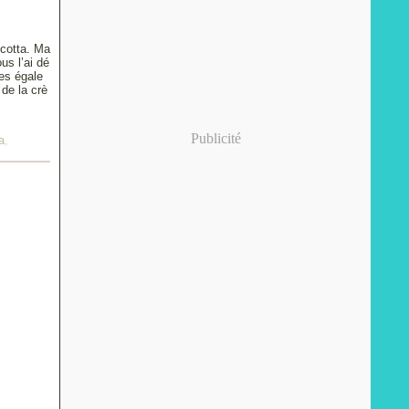
icotta. Ma
us l’ai dé
ces égale
de la crè
Publicité
a
,