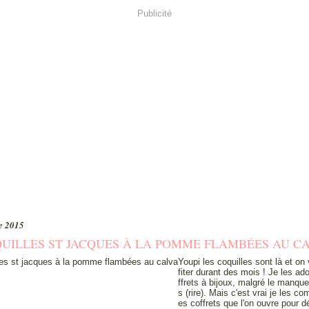
Publicité
e 2015
UILLES ST JACQUES À LA POMME FLAMBÉES AU C
Youpi les coquilles sont là et on
fiter durant des mois ! Je les ad
ffrets à bijoux, malgré le manque
s (rire). Mais c'est vrai je les c
es coffrets que l'on ouvre pour dé