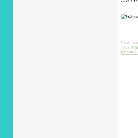
21 févrie
Posté pa
Tags:
Po
gâteau à 