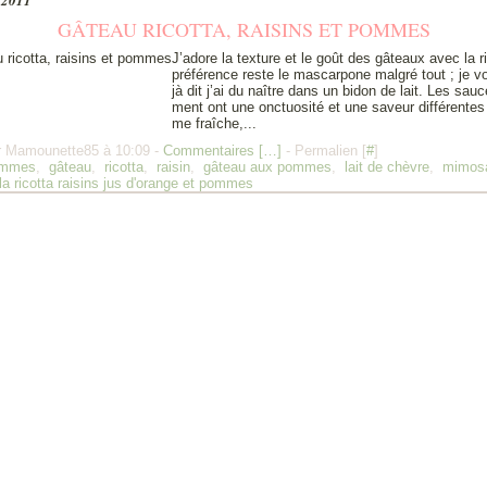
r 2011
GÂTEAU RICOTTA, RAISINS ET POMMES
J’adore la texture et le goût des gâteaux avec la r
préférence reste le mascarpone malgré tout ; je vo
jà dit j’ai du naître dans un bidon de lait. Les sau
ment ont une onctuosité et une saveur différentes 
me fraîche,...
r Mamounette85 à 10:09 -
Commentaires [
…
]
- Permalien [
#
]
mmes
,
gâteau
,
ricotta
,
raisin
,
gâteau aux pommes
,
lait de chèvre
,
mimos
la ricotta raisins jus d'orange et pommes