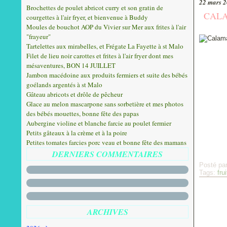
22 mars 
Brochettes de poulet abricot curry et son gratin de
CALA
courgettes à l'air fryer, et bienvenue à Buddy
Moules de bouchot AOP du Vivier sur Mer aux frites à l'air
"frayeur"
Tartelettes aux mirabelles, et Frégate La Fayette à st Malo
Filet de lieu noir carottes et frites à l'air fryer dont mes
mésaventures, BON 14 JUILLET
Jambon macédoine aux produits fermiers et suite des bébés
goélands argentés à st Malo
Gâteau abricots et drôle de pêcheur
Glace au melon mascarpone sans sorbetière et mes photos
des bébés mouettes, bonne fête des papas
Aubergine violine et blanche farcie au poulet fermier
Petits gâteaux à la crème et à la poire
Petites tomates farcies porc veau et bonne fête des mamans
DERNIERS COMMENTAIRES
Posté pa
Tags:
fru
ARCHIVES