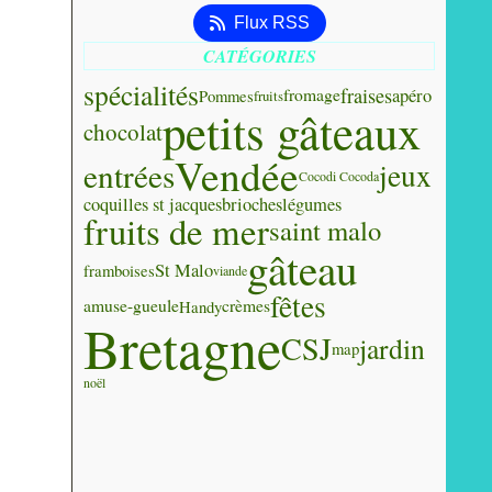
Flux RSS
CATÉGORIES
spécialités
fraises
apéro
fromage
Pommes
fruits
petits gâteaux
chocolat
Vendée
entrées
jeux
Cocodi Cocoda
coquilles st jacques
brioches
légumes
fruits de mer
saint malo
gâteau
St Malo
framboises
viande
fêtes
amuse-gueule
crèmes
Handy
Bretagne
CSJ
jardin
map
noël