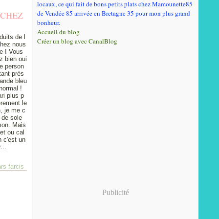
locaux, ce qui fait de bons petits plats chez Mamounette85
de Vendée 85 arrivée en Bretagne 35 pour mon plus grand
 CHEZ
bonheur.
Accueil du blog
duits de l
Créer un blog avec CanalBlog
chez nous
e ! Vous
z bien oui
e person
tant près
rande bleu
 normal !
i plus p
èrement le
, je me c
 de sole
mon. Mais
net ou cal
 c'est un
...
rs farcis
Publicité