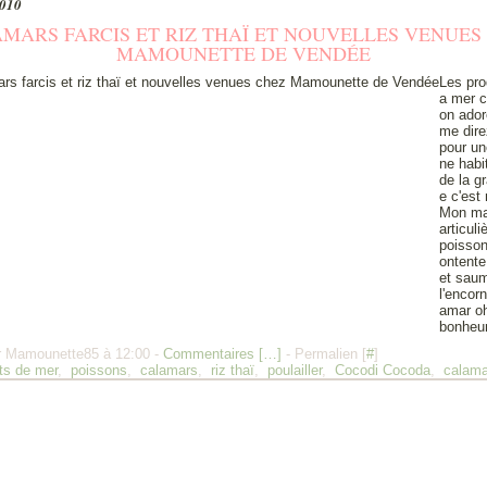
2010
MARS FARCIS ET RIZ THAÏ ET NOUVELLES VENUES
MAMOUNETTE DE VENDÉE
Les pro
a mer 
on ador
me dire
pour un
ne habi
de la g
e c'est
Mon mar
articuli
poisson
ontente
et sau
l'encor
amar oh
bonheur
r Mamounette85 à 12:00 -
Commentaires [
…
]
- Permalien [
#
]
its de mer
,
poissons
,
calamars
,
riz thaï
,
poulailler
,
Cocodi Cocoda
,
calama