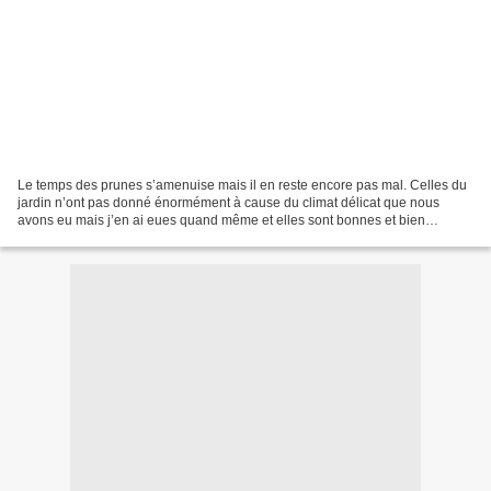
Le temps des prunes s’amenuise mais il en reste encore pas mal. Celles du
jardin n’ont pas donné énormément à cause du climat délicat que nous
avons eu mais j’en ai eues quand même et elles sont bonnes et bien
sucrées contrairement à ce que l’on aurait...