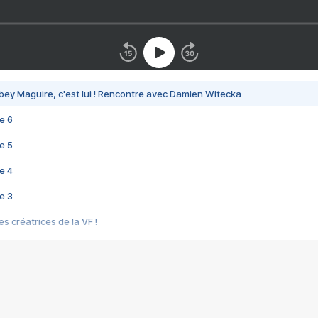
bey Maguire, c'est lui ! Rencontre avec Damien Witecka
e 6
e 5
e 4
e 3
s créatrices de la VF !
e 2
e 1
e Mektoub My Love arrive enfin ! Rencontre avec Shaïn Boumedine et Sal