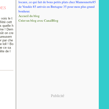
locaux, ce qui fait de bons petits plats chez Mamounette85
de Vendée 85 arrivée en Bretagne 35 pour mon plus grand
DES
bonheur.
Accueil du blog
 vois le t
Créer un blog avec CanalBlog
'été cett
s quelle h
me ! Dern
oût on cre
eureusem
er par che
 loll ! Bo
ue ce sa
ête de l
,
Publicité