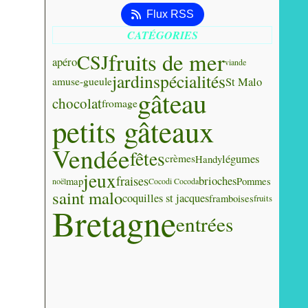
Flux RSS
CATÉGORIES
fruits de mer
CSJ
apéro
viande
jardin
spécialités
St Malo
amuse-gueule
gâteau
chocolat
fromage
petits gâteaux
Vendée
fêtes
légumes
crèmes
Handy
jeux
fraises
brioches
map
Pommes
noël
Cocodi Cocoda
saint malo
coquilles st jacques
framboises
fruits
Bretagne
entrées