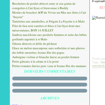
8 septemb
Brochettes de poulet abricot curry et son gratin de
RU
courgettes à l'air fryer, et bienvenue à Buddy
Moules de bouchot AOP du Vivier sur Mer aux frites à l'air
"frayeur"
Tartelettes aux mirabelles, et Frégate La Fayette à st Malo
Filet de lieu noir carottes et frites à l'air fryer dont mes
mésaventures, BON 14 JUILLET
Jambon macédoine aux produits fermiers et suite des bébés
goélands argentés à st Malo
Gâteau abricots et drôle de pêcheur
Glace au melon mascarpone sans sorbetière et mes photos
des bébés mouettes, bonne fête des papas
Aubergine violine et blanche farcie au poulet fermier
Posté pa
Petits gâteaux à la crème et à la poire
Tags:
me
Petites tomates farcies porc veau et bonne fête des mamans
rumsteck
DERNIERS COMMENTAIRES
ARCHIVES