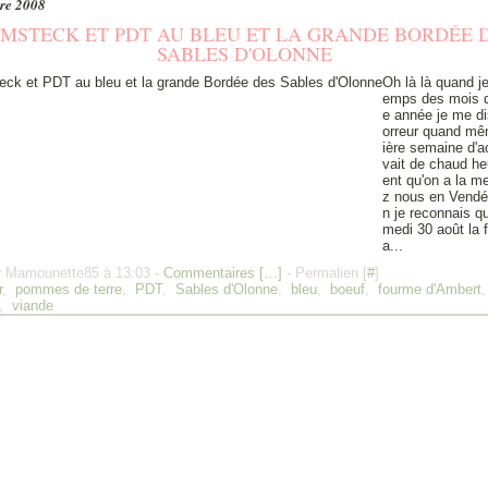
re 2008
MSTECK ET PDT AU BLEU ET LA GRANDE BORDÉE 
SABLES D'OLONNE
Oh là là quand je
emps des mois d
e année je me di
orreur quand mê
ière semaine d'a
vait de chaud h
ent qu'on a la m
z nous en Vendée
n je reconnais q
medi 30 août la f
a...
r Mamounette85 à 13:03 -
Commentaires [
…
]
- Permalien [
#
]
r
,
pommes de terre
,
PDT
,
Sables d'Olonne
,
bleu
,
boeuf
,
fourme d'Ambert
,
viande