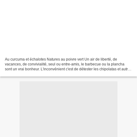
Au curcuma et échalotes Natures au poivre vert Un air de liberté, de
vacances, de convivialité, seul ou entre-amis, le barbecue ou la plancha
sont un vrai bonheur. L'inconvénient c'est de détester les chipolatas et autres
saucisses, enfin soi-disant saucisses...