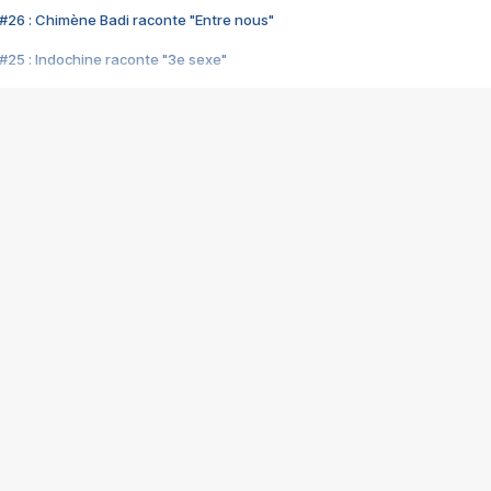
#26 : Chimène Badi raconte "Entre nous"
#25 : Indochine raconte "3e sexe"
#24 : Zaho raconte "C'est chelou"
#23 : Patrick Bruel raconte "Au café des délices"
#22 : Kyo raconte "Le chemin"
#21 : Nolwenn Leroy raconte "Cassé"
#20 : Patrick Hernandez raconte "Born to be alive"
#19 : Lorie raconte "Près de moi"
#18 : Michael Jones raconte "A nos actes manqués" (avec Jean-Jacque
#17 : Khaled raconte "Aïcha"
#16 : Corneille raconte "Parce qu'on vient de loin"
#15 : Indochine raconte "L'aventurier"