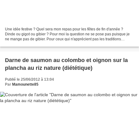
Une idée festive ? Quel sera mon repas pour les fêtes de fin d'année ?
Dinde ou gigot ou gibier ? Pour moi la question ne se pose pas puisque je
ne mange pas de gibier. Pour ceux qui n'apprécient pas les traditions
culinaires d'antan, optez pour une ardoise...
Darne de saumon au colombo et oignon sur la
plancha au riz nature (diététique)
Publié le 25/06/2012 à 13:04
Par
Mamounette85