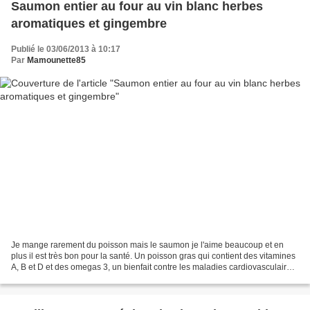
Saumon entier au four au vin blanc herbes
aromatiques et gingembre
Publié le 03/06/2013 à 10:17
Par
Mamounette85
Je mange rarement du poisson mais le saumon je l'aime beaucoup et en
plus il est très bon pour la santé. Un poisson gras qui contient des vitamines
A, B et D et des omegas 3, un bienfait contre les maladies cardiovasculaires
et le cholestérol. Je le cuis...