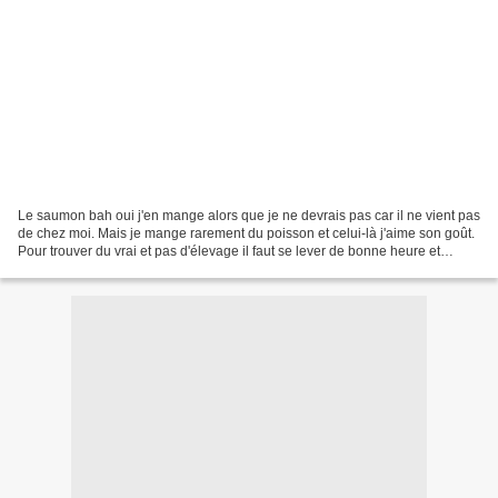
Le saumon bah oui j'en mange alors que je ne devrais pas car il ne vient pas
de chez moi. Mais je mange rarement du poisson et celui-là j'aime son goût.
Pour trouver du vrai et pas d'élevage il faut se lever de bonne heure et
beaucoup nous mente sur la...