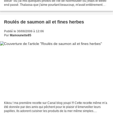
bleue" où j'ai mis quelques photos de l'Ile de Noirmoutier où j'étais le week-
end passé. Thalassa que j'aime pourtant beaucoup, m'avait entièrement
déçue sur son reportage... Bonne...
Roulés de saumon ail et fines herbes
Publié le 30/08/2006 à 12:06
Par
Mamounette85
Kikou ! ma première recette sur Canal blog youpi !!! Cette recette même m’a
été donnée par des amis qui pêchent pour le plaisir d’émerveiller leurs
papilles. Ils adorent cuisiner les produits de la mer même simples.