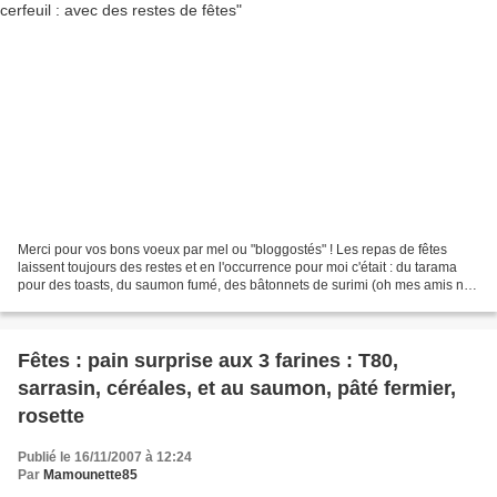
Merci pour vos bons voeux par mel ou "bloggostés" ! Les repas de fêtes
laissent toujours des restes et en l'occurrence pour moi c'était : du tarama
pour des toasts, du saumon fumé, des bâtonnets de surimi (oh mes amis ne
me croient pas que je mange ce...
Fêtes : pain surprise aux 3 farines : T80,
sarrasin, céréales, et au saumon, pâté fermier,
rosette
Publié le 16/11/2007 à 12:24
Par
Mamounette85