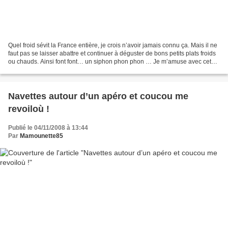
Quel froid sévit la France entière, je crois n’avoir jamais connu ça. Mais il ne
faut pas se laisser abattre et continuer à déguster de bons petits plats froids
ou chauds. Ainsi font font… un siphon phon phon … Je m’amuse avec cet
objet pas si simple...
Navettes autour d’un apéro et coucou me
revoiloù !
Publié le 04/11/2008 à 13:44
Par
Mamounette85