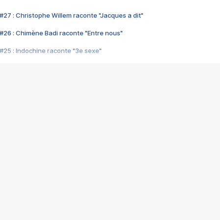
#27 : Christophe Willem raconte "Jacques a dit"
#26 : Chimène Badi raconte "Entre nous"
#25 : Indochine raconte "3e sexe"
#24 : Zaho raconte "C'est chelou"
#23 : Patrick Bruel raconte "Au café des délices"
#22 : Kyo raconte "Le chemin"
#21 : Nolwenn Leroy raconte "Cassé"
#20 : Patrick Hernandez raconte "Born to be alive"
#19 : Lorie raconte "Près de moi"
#18 : Michael Jones raconte "A nos actes manqués" (avec Jean-Jacque
#17 : Khaled raconte "Aïcha"
#16 : Corneille raconte "Parce qu'on vient de loin"