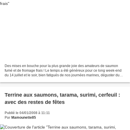
Des mises en bouche pour la plus grande joie des amateurs de saumon
fumé et de fromage frais ! Le temps a été généreux pour ce long week-end
du 14 juillet et le soir, bien fatigués de nos journées marines, déguster du
frais et léger était parfait. Savourer...
Terrine aux saumons, tarama, surimi, cerfeuil :
avec des restes de fêtes
Publié le 04/01/2008 à 11:11
Par
Mamounette85