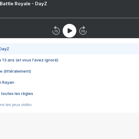
 Battle Royale - DayZ
 DayZ
 a 13 ans (et vous l'avez ignoré)
e (littéralement)
im Rayan
 toutes les règles
s les jeux vidéo
us choquant de Rockstar ? - Le scandale BULLY
e plus moche de Steam
du RÊVE tourne au CAUCHEMAR