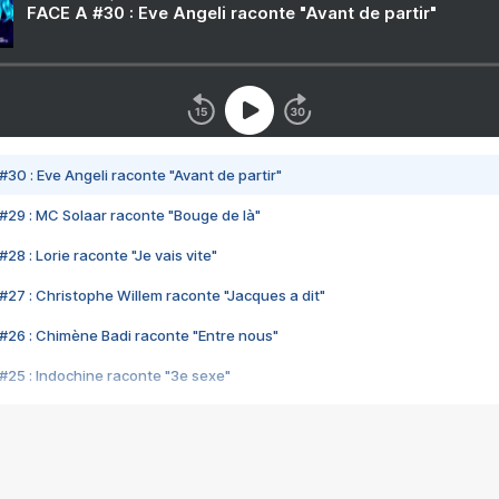
FACE A #30 : Eve Angeli raconte "Avant de partir"
#30 : Eve Angeli raconte "Avant de partir"
#29 : MC Solaar raconte "Bouge de là"
28 : Lorie raconte "Je vais vite"
#27 : Christophe Willem raconte "Jacques a dit"
#26 : Chimène Badi raconte "Entre nous"
#25 : Indochine raconte "3e sexe"
#24 : Zaho raconte "C'est chelou"
#23 : Patrick Bruel raconte "Au café des délices"
#22 : Kyo raconte "Le chemin"