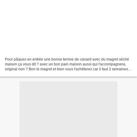
Pour pâques en entrée une bonne terrine de canard avec du magret séché
maison ça vous dit ? avec un bon pain maison aussi qui l'accompagnera,
original non ? Bon le magret et bien vous l'achèterez car il faut 3 semaines
de séchage, oui dites-le vite ce...