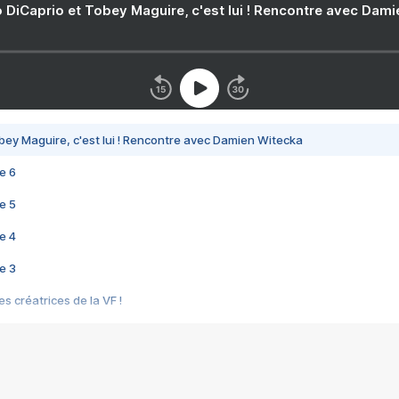
 DiCaprio et Tobey Maguire, c'est lui ! Rencontre avec Dam
bey Maguire, c'est lui ! Rencontre avec Damien Witecka
e 6
e 5
e 4
e 3
s créatrices de la VF !
e 2
e 1
e Mektoub My Love arrive enfin ! Rencontre avec Shaïn Boumedine et Sal