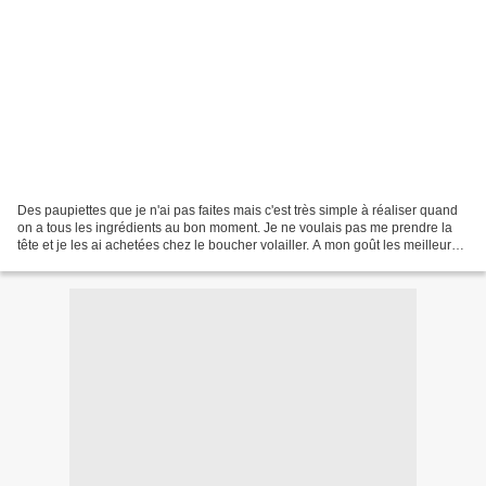
Des paupiettes que je n'ai pas faites mais c'est très simple à réaliser quand
on a tous les ingrédients au bon moment. Je ne voulais pas me prendre la
tête et je les ai achetées chez le boucher volailler. A mon goût les meilleures
seront « pintade abricot...