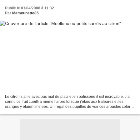
Publié le 03/04/2008 à 11:32
Par
Mamounette85
Le citron s’allie avec pas mal de plats et en pâtisserie il est incroyable. J’ai
connu ce fruit cueilli à même l’arbre lorsque j’étais aux Baléares et les
oranges y étaient mêlées. Un régal des pupilles de voir ces arbustes colorés
jaunes et oranges....