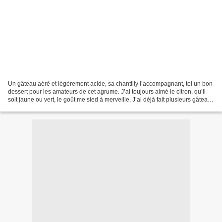
Un gâteau aéré et légèrement acide, sa chantilly l’accompagnant, tel un bon
dessert pour les amateurs de cet agrume. J’ai toujours aimé le citron, qu’il
soit jaune ou vert, le goût me sied à merveille. J’ai déjà fait plusieurs gâteaux
au citron mais celui-là...