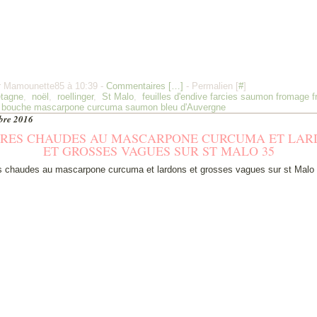
r Mamounette85 à 10:39 -
Commentaires [
…
]
- Permalien [
#
]
etagne
,
noël
,
roellinger
,
St Malo
,
feuilles d'endive farcies saumon fromage f
 bouche mascarpone curcuma saumon bleu d'Auvergne
bre 2016
TRES CHAUDES AU MASCARPONE CURCUMA ET LAR
ET GROSSES VAGUES SUR ST MALO 35