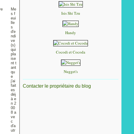
Me
Isis Shi Tzu
s f
eui
lle
s
d'e
Handy
ndi
ve
(s)
qui
Cocodi et Cocoda
pla
ise
nt t
ant
Nugget's
qu
e
j'ai
fait
Contacter le propriétaire du blog
es
déj
à e
n 2
00
8 a
ve
c
d'a
utr