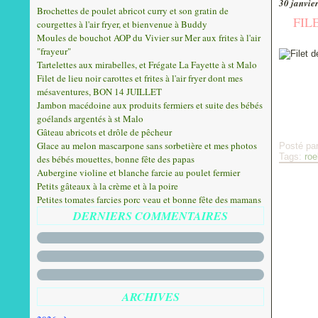
30 janvie
Brochettes de poulet abricot curry et son gratin de
FIL
courgettes à l'air fryer, et bienvenue à Buddy
Moules de bouchot AOP du Vivier sur Mer aux frites à l'air
"frayeur"
Tartelettes aux mirabelles, et Frégate La Fayette à st Malo
Filet de lieu noir carottes et frites à l'air fryer dont mes
mésaventures, BON 14 JUILLET
Jambon macédoine aux produits fermiers et suite des bébés
goélands argentés à st Malo
Gâteau abricots et drôle de pêcheur
Glace au melon mascarpone sans sorbetière et mes photos
Posté pa
Tags:
roe
des bébés mouettes, bonne fête des papas
Aubergine violine et blanche farcie au poulet fermier
Petits gâteaux à la crème et à la poire
Petites tomates farcies porc veau et bonne fête des mamans
DERNIERS COMMENTAIRES
ARCHIVES