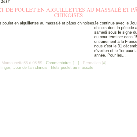
r 2017
ET DE POULET EN AIGUILLETTES AU MASSALÉ ET P
CHINOISES
Je continue avec le Jour
chinois dont la période 
samedi sous le signe du
eu pour terminer dans 15
ontrairement à la Franc
nous c'est le 31 décemb
réveillon et le 1er pour 
année. Pour les...
r Mamounette85 à 08:59 -
Commentaires [
…
]
- Permalien [
#
]
llinger
,
Jour de l'an chinois
,
filets poulet au massalé