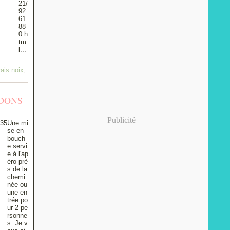
21/
92
61
88
0.h
tm
l...
rais noix
,
DONS
Publicité
Une mi
se en
bouch
e servi
e à l'ap
éro prè
s de la
chemi
née ou
une en
trée po
ur 2 pe
rsonne
s. Je v