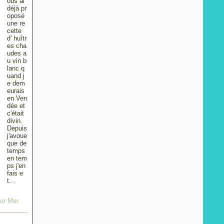
ous ai
déjà pr
oposé
une re
cette
d' huîtr
es cha
udes a
u vin b
lanc q
uand j
e dem
eurais
en Ven
dée et
c'était
divin.
Depuis
j'avoue
que de
temps
en tem
ps j'en
fais e
t...
sur Mer
,