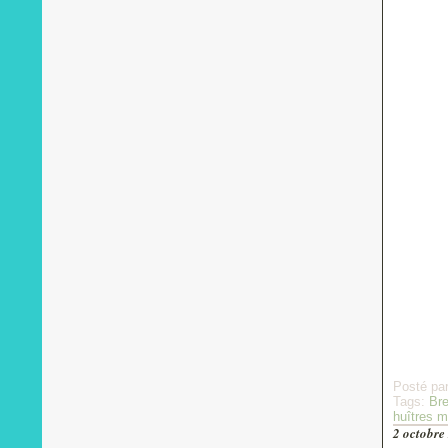
Posté pa
Tags:
Br
huîtres 
2 octobre