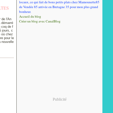
locaux, ce qui fait de bons petits plats chez Mamounette85
de Vendée 85 arrivée en Bretagne 35 pour mon plus grand
ÂTES
bonheur.
Accueil du blog
 de l'An
Créer un blog avec CanalBlog
a démarré
 coq de f
 jours, c
e où chez
re pour le
la nouvelle
Publicité