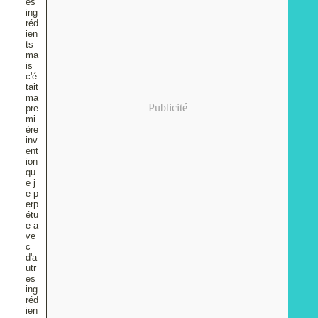
es
ing
réd
ien
ts
ma
is
c'é
tait
ma
Publicité
pre
mi
ère
inv
ent
ion
qu
e j
e p
erp
étu
e a
ve
c
d'a
utr
es
ing
réd
ien