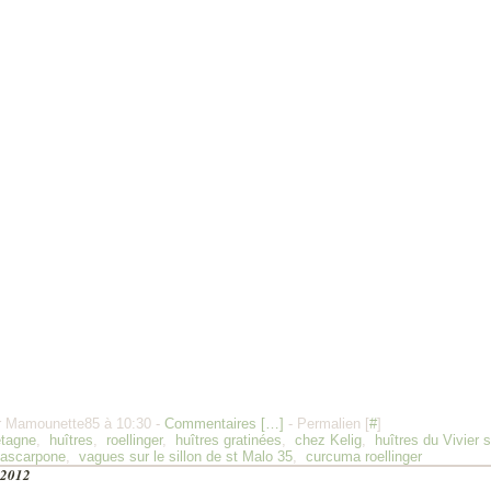
r Mamounette85 à 10:30 -
Commentaires [
…
]
- Permalien [
#
]
etagne
,
huîtres
,
roellinger
,
huîtres gratinées
,
chez Kelig
,
huîtres du Vivier 
mascarpone
,
vagues sur le sillon de st Malo 35
,
curcuma roellinger
 2012