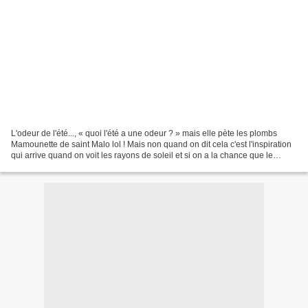
L'odeur de l'été..., « quoi l'été a une odeur ? » mais elle pète les plombs
Mamounette de saint Malo lol ! Mais non quand on dit cela c'est l'inspiration
qui arrive quand on voit les rayons de soleil et si on a la chance que le
barbecue soit à l'abri...