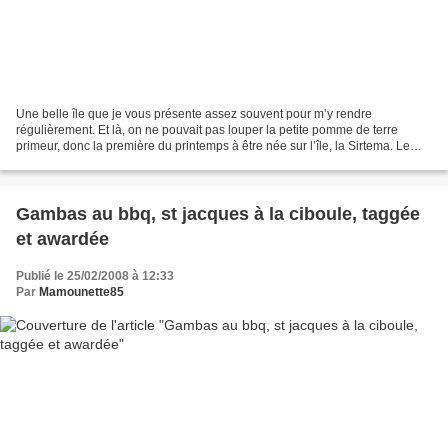
Une belle île que je vous présente assez souvent pour m’y rendre
régulièrement. Et là, on ne pouvait pas louper la petite pomme de terre
primeur, donc la première du printemps à être née sur l’île, la Sirtema. Le
mois prochain arrivera la fameuse bonnotte....
Gambas au bbq, st jacques à la ciboule, taggée
et awardée
Publié le 25/02/2008 à 12:33
Par
Mamounette85