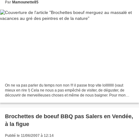
Par
Mamounette85
On ne va pas parler du temps non non !!! il passe trop vite lolllllllll (vaut
mieux en rire !) Cela ne nous a pas empêché de visiter, de déguster, de
découvrir de merveilleuses choses et même de nous baigner. Pour mon
retour je vous propose un barbecue...
Brochettes de boeuf BBQ pas Salers en Vendée,
à la figue
Publié le 11/06/2007 à 12:14