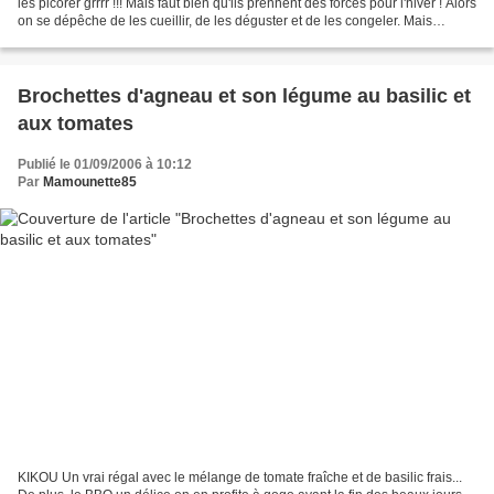
les picorer grrrr !!! Mais faut bien qu'ils prennent des forces pour l'hiver ! Alors
on se dépêche de les cueillir, de les déguster et de les congeler. Mais
fraîches elles sont...
Brochettes d'agneau et son légume au basilic et
aux tomates
Publié le 01/09/2006 à 10:12
Par
Mamounette85
KIKOU Un vrai régal avec le mélange de tomate fraîche et de basilic frais...