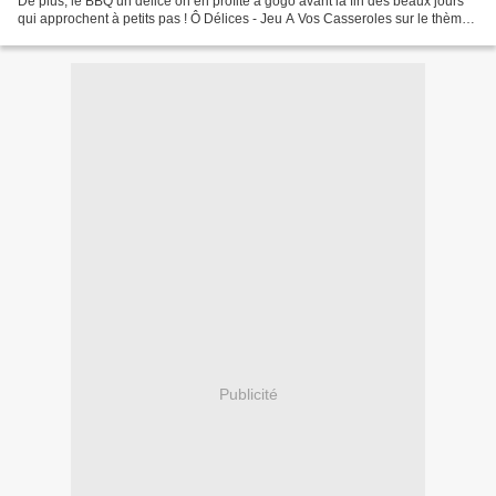
De plus, le BBQ un délice on en profite à gogo avant la fin des beaux jours
qui approchent à petits pas ! Ô Délices - Jeu A Vos Casseroles sur le thème
Tomates Basilic Recette...
Publicité