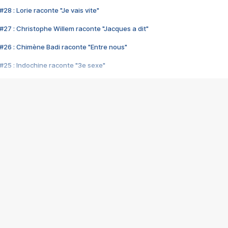
28 : Lorie raconte "Je vais vite"
#27 : Christophe Willem raconte "Jacques a dit"
#26 : Chimène Badi raconte "Entre nous"
#25 : Indochine raconte "3e sexe"
#24 : Zaho raconte "C'est chelou"
#23 : Patrick Bruel raconte "Au café des délices"
#22 : Kyo raconte "Le chemin"
#21 : Nolwenn Leroy raconte "Cassé"
#20 : Patrick Hernandez raconte "Born to be alive"
#19 : Lorie raconte "Près de moi"
#18 : Michael Jones raconte "A nos actes manqués" (avec Jean-Jacque
#17 : Khaled raconte "Aïcha"