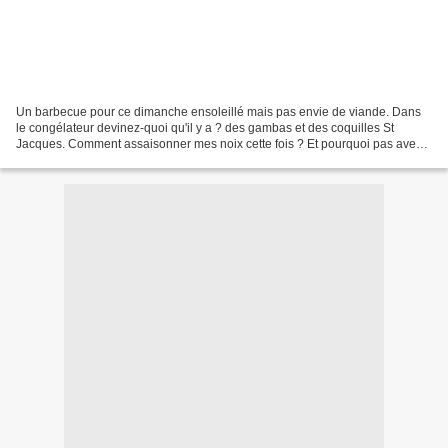
Un barbecue pour ce dimanche ensoleillé mais pas envie de viande. Dans
le congélateur devinez-quoi qu'il y a ? des gambas et des coquilles St
Jacques. Comment assaisonner mes noix cette fois ? Et pourquoi pas avec
les fanes de mes oignons blancs, ciboule...